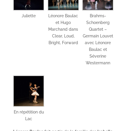
Juliette
Léonore Baulac
Brahms-
et Hugo
Schoenberg
Marchand dans
Quartet –
Clear, Loud,
Germain Louvet
Bright, Forward
avec Léonore
Baulac et
Séverine
Westermann
En répétition du
Lac