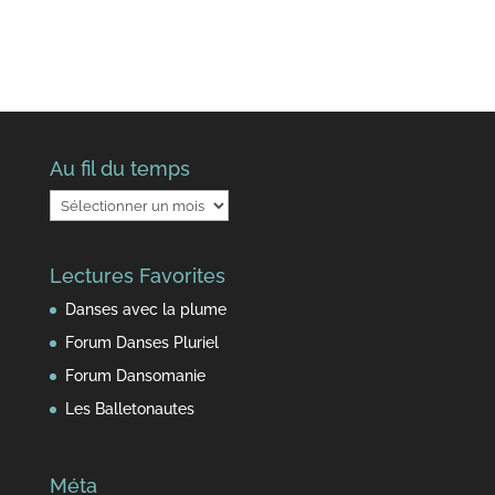
Au fil du temps
Au
fil
du
Lectures Favorites
temps
Danses avec la plume
Forum Danses Pluriel
Forum Dansomanie
Les Balletonautes
Méta