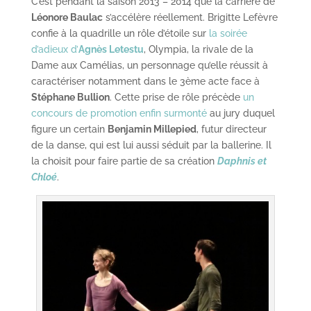
C’est pendant la saison 2013 – 2014 que la carrière de
Léonore Baulac
s’accélère réellement. Brigitte Lefèvre
confie à la quadrille un rôle d’étoile sur
la soirée
d’adieux d’
Agnès Letestu
, Olympia, la rivale de la
Dame aux Camélias, un personnage qu’elle réussit à
caractériser notamment dans le 3ème acte face à
Stéphane Bullion
. Cette prise de rôle précède
un
concours de promotion enfin surmonté
au jury duquel
figure un certain
Benjamin Millepied
, futur directeur
de la danse, qui est lui aussi séduit par la ballerine. Il
la choisit pour faire partie de sa création
Daphnis et
Chloé
.