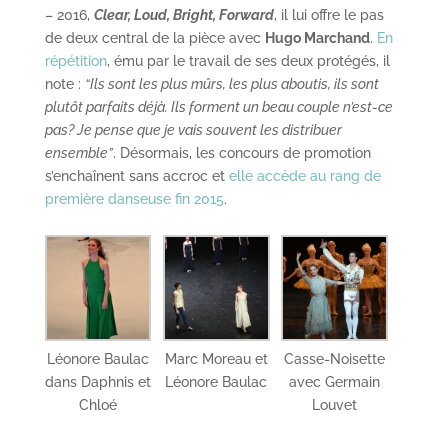
– 2016,
Clear, Loud, Bright, Forward
, il lui offre le pas
de deux central de la pièce avec
Hugo Marchand
.
En
répétition
, ému par le travail de ses deux protégés, il
note :
“Ils sont les plus mûrs, les plus aboutis, ils sont
plutôt parfaits déjà. Ils forment un beau couple n’est-ce
pas? Je pense que je vais souvent les distribuer
ensemble”
. Désormais, les concours de promotion
s’enchaînent sans accroc et
elle accède au rang de
première danseuse fin 2015
.
Léonore Baulac
Marc Moreau et
Casse-Noisette
dans Daphnis et
Léonore Baulac
avec Germain
Chloé
Louvet