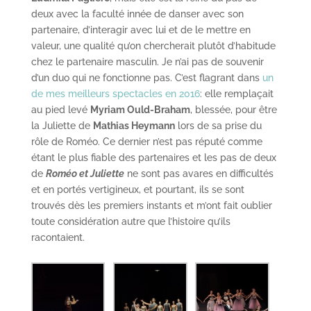
deux avec la faculté innée de danser avec son
partenaire, d’interagir avec lui et de le mettre en
valeur, une qualité qu’on chercherait plutôt d’habitude
chez le partenaire masculin. Je n’ai pas de souvenir
d’un duo qui ne fonctionne pas. C’est flagrant dans
un
de mes meilleurs spectacles en 2016
: elle remplaçait
au pied levé
Myriam Ould-Braham
, blessée, pour être
la Juliette de
Mathias Heymann
lors de sa prise du
rôle de Roméo. Ce dernier n’est pas réputé comme
étant le plus fiable des partenaires et les pas de deux
de
Roméo et Juliette
ne sont pas avares en difficultés
et en portés vertigineux, et pourtant, ils se sont
trouvés dès les premiers instants et m’ont fait oublier
toute considération autre que l’histoire qu’ils
racontaient.