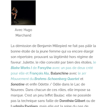
Avec Hugo
Marchand
La démission de Benjamin Millepied ne fait pas pâlir la
bonne étoile de la jeune femme qui va encore élargir
son répertoire, prouvant sa légitimité hors régime de
faveur: Juliette, le rôle convoité par bien des étoiles,
le
Blake Works I
de
Forsythe
avec un pas de deux créé
pour elle et
François Alu
,
Balanchine
avec
le
1er
Mouvement
du
Brahms-Schoenberg
Quartet
et
Sonatine
et enfin Odette / Odile dans le Lac de
Noureev. Dans chacun de ces rôles, elle impose sa
marque. C’est un peu l’effet Baulac: elle ne possède
pas la technique sans faille de
Dorothée Gilbert
ou de
Ludmila Pagliero
, mais elle est la reine du pas de