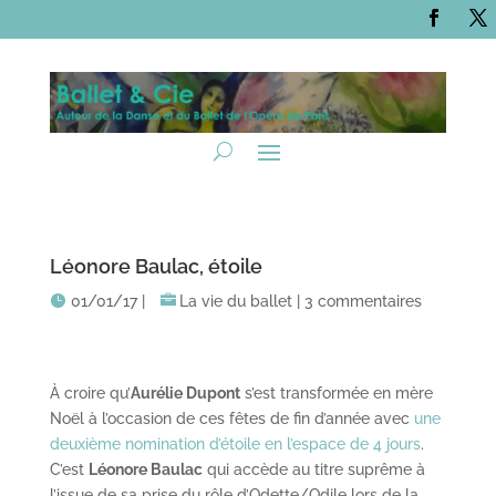
Léonore Baulac, étoile
01/01/17
|
La vie du ballet
|
3 commentaires
À croire qu’
Aurélie Dupont
s’est transformée en mère
Noël à l’occasion de ces fêtes de fin d’année avec
une
deuxième nomination d’étoile en l’espace de 4 jours
.
C’est
Léonore Baulac
qui accède au titre suprême à
l’issue de sa prise du rôle d’Odette/Odile lors de la