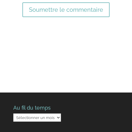
Soumettre le commentaire
Au fil du temps
Au
fil
du