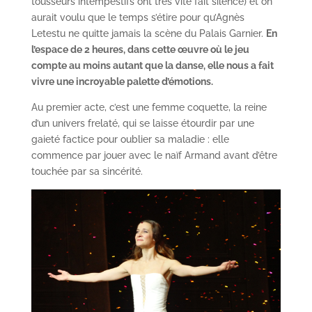
tousseurs intempestifs ont très vite fait silence) et on
aurait voulu que le temps s’étire pour qu’Agnès
Letestu ne quitte jamais la scène du Palais Garnier.
En
l’espace de 2 heures, dans cette œuvre où le jeu
compte au moins autant que la danse, elle nous a fait
vivre une incroyable palette d’émotions.
Au premier acte, c’est une femme coquette, la reine
d’un univers frelaté, qui se laisse étourdir par une
gaieté factice pour oublier sa maladie : elle
commence par jouer avec le naïf Armand avant d’être
touchée par sa sincérité.