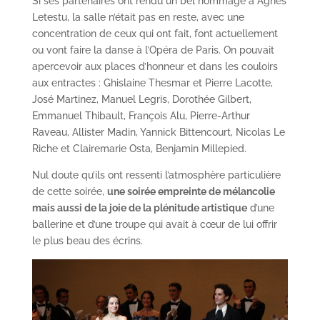
Si ses partenaires ont rendu un bel hommage à Agnès
Letestu, la salle n’était pas en reste, avec une
concentration de ceux qui ont fait, font actuellement
ou vont faire la danse à l’Opéra de Paris. On pouvait
apercevoir aux places d’honneur et dans les couloirs
aux entractes : Ghislaine Thesmar et Pierre Lacotte,
José Martinez, Manuel Legris, Dorothée Gilbert,
Emmanuel Thibault, François Alu, Pierre-Arthur
Raveau, Allister Madin, Yannick Bittencourt, Nicolas Le
Riche et Clairemarie Osta, Benjamin Millepied.
Nul doute qu’ils ont ressenti l’atmosphère particulière
de cette soirée,
une soirée empreinte de mélancolie
mais aussi de la joie de la plénitude artistique
d’une
ballerine et d’une troupe qui avait à cœur de lui offrir
le plus beau des écrins.