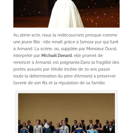
Au 2ème acte, nous la redécouvrons presque comme
une jeune fille : elle renaît grâce à l’amour pur qui l’unit
à Armand. La scène, où, suppliée par Monsieur Duval,
interprété par
Michaël Denard
, elle promet de
renoncer à Armand, est poignante.Dans la fragilité des
portés assurés par l’étoile invitée de 70 ans passe
toute la détermination du père d’Armand à préserver
l’avenir de son fils et la réputation de sa famille.