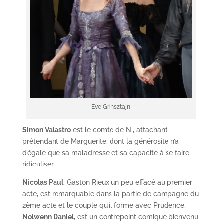
Eve Grinsztajn
Simon Valastro
est le comte de N., attachant
prétendant de Marguerite, dont la générosité n’a
d’égale que sa maladresse et sa capacité à se faire
ridiculiser.
Nicolas Paul
, Gaston Rieux un peu effacé au premier
acte, est remarquable dans la partie de campagne du
2ème acte et le couple qu’il forme avec Prudence,
Nolwenn Daniel
, est un contrepoint comique bienvenu