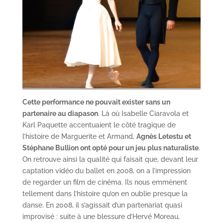
Cette performance ne pouvait exister sans un
partenaire au diapason
. Là où Isabelle Ciaravola et
Karl Paquette accentuaient le côté tragique de
l’histoire de Marguerite et Armand,
Agnès Letestu et
Stéphane Bullion ont opté pour un jeu plus naturaliste
.
On retrouve ainsi la qualité qui faisait que, devant leur
captation vidéo du ballet en 2008, on a l’impression
de regarder un film de cinéma. Ils nous emmènent
tellement dans l’histoire qu’on en oublie presque la
danse. En 2008, il s’agissait d’un partenariat quasi
improvisé : suite à une blessure d’Hervé Moreau,