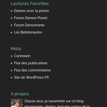
Lectures Favorites
temps
Danses avec la plume
Forum Danses Pluriel
Forum Dansomanie
Les Balletonautes
Méta
Connexion
Flux des publications
Flux des commentaires
Site de WordPress-FR
A propos
Depuis 2012, je rassemble sur ce blog
impressions, photos, lectures autour de la