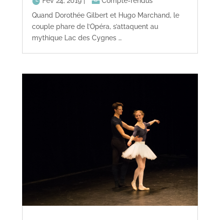
Fév 24, 2019
|
Compte-rendus
Quand Dorothée Gilbert et Hugo Marchand, le
couple phare de l’Opéra, s’attaquent au
mythique Lac des Cygnes …