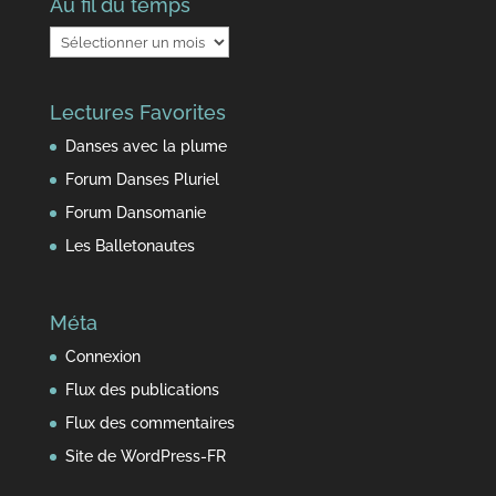
Au fil du temps
Au
fil
du
Lectures Favorites
temps
Danses avec la plume
Forum Danses Pluriel
Forum Dansomanie
Les Balletonautes
Méta
Connexion
Flux des publications
Flux des commentaires
Site de WordPress-FR