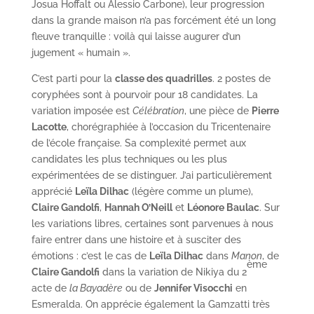
Josua Hoffalt ou Alessio Carbone), leur progression
dans la grande maison n’a pas forcément été un long
fleuve tranquille : voilà qui laisse augurer d’un
jugement « humain ».
C’est parti pour la
classe des quadrilles
. 2 postes de
coryphées sont à pourvoir pour 18 candidates. La
variation imposée est
Célébration
, une pièce de
Pierre
Lacotte
, chorégraphiée à l’occasion du Tricentenaire
de l’école française. Sa complexité permet aux
candidates les plus techniques ou les plus
expérimentées de se distinguer. J’ai particulièrement
apprécié
Leïla Dilhac
(légère comme un plume),
Claire Gandolfi
,
Hannah O’Neill
et
Léonore Baulac
. Sur
les variations libres, certaines sont parvenues à nous
faire entrer dans une histoire et à susciter des
émotions : c’est le cas de
Leïla Dilhac
dans
Manon
, de
ème
Claire Gandolfi
dans la variation de Nikiya du 2
acte de
la Bayadère
ou de
Jennifer Visocchi
en
Esmeralda. On apprécie également la Gamzatti très