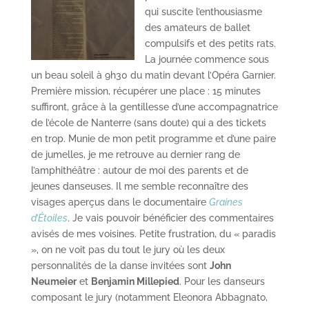
qui suscite l’enthousiasme
des amateurs de ballet
compulsifs et des petits rats.
La journée commence sous
un beau soleil à 9h30 du matin devant l’Opéra Garnier.
Première mission, récupérer une place : 15 minutes
suffiront, grâce à la gentillesse d’une accompagnatrice
de l’école de Nanterre (sans doute) qui a des tickets
en trop. Munie de mon petit programme et d’une paire
de jumelles, je me retrouve au dernier rang de
l’amphithéâtre : autour de moi des parents et de
jeunes danseuses. Il me semble reconnaître des
visages aperçus dans le documentaire
Graines
d’Étoiles
. Je vais pouvoir bénéficier des commentaires
avisés de mes voisines. Petite frustration, du « paradis
», on ne voit pas du tout le jury où les deux
personnalités de la danse invitées sont
John
Neumeier
et
Benjamin Millepied
. Pour les danseurs
composant le jury (notamment Eleonora Abbagnato,