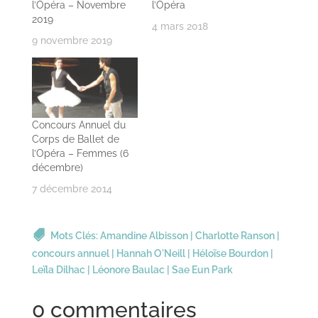
l’Opéra – Novembre
l’Opéra
2019
4 mars 2018
9 novembre 2019
Concours Annuel du
Corps de Ballet de
l’Opéra – Femmes (6
décembre)
7 décembre 2014
Mots Clés:
Amandine Albisson
|
Charlotte Ranson
|
concours annuel
|
Hannah O'Neill
|
Héloïse Bourdon
|
Leïla Dilhac
|
Léonore Baulac
|
Sae Eun Park
0 commentaires