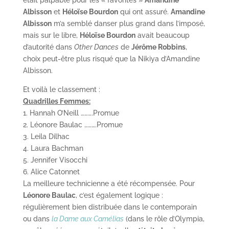
était palpable pour les « favorites »
Amandine
Albisson
et
Héloïse Bourdon
qui ont assuré.
Amandine
Albisson
m’a semblé danser plus grand dans l’imposé,
mais sur le libre,
Héloïse Bourdon
avait beaucoup
d’autorité dans
Other Dances
de
Jérôme Robbins
,
choix peut-être plus risqué que la Nikiya d’Amandine
Albisson.
Et voilà le classement :
Quadrilles Femmes:
1. Hannah O’Neill ……….Promue
2. Léonore Baulac ……….Promue
3. Leila Dilhac
4. Laura Bachman
5. Jennifer Visocchi
6. Alice Catonnet
La meilleure technicienne a été récompensée. Pour
Léonore Baulac
, c’est également logique :
régulièrement bien distribuée dans le contemporain
ou dans
la Dame aux Camélias
(dans le rôle d’Olympia,