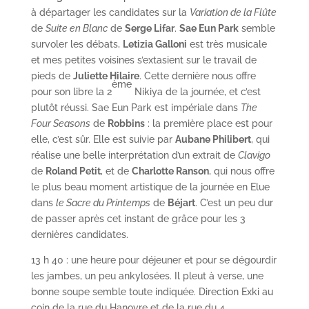
à départager les candidates sur la
Variation de la Flûte
de
Suite en Blanc
de
Serge Lifar
.
Sae Eun Park
semble
survoler les débats,
Letizia Galloni
est très musicale
et mes petites voisines s’extasient sur le travail de
pieds de
Juliette Hilaire
. Cette dernière nous offre
ème
pour son libre la 2
Nikiya de la journée, et c’est
plutôt réussi. Sae Eun Park est impériale dans
The
Four Seasons
de
Robbins
: la première place est pour
elle, c’est sûr. Elle est suivie par
Aubane Philibert
, qui
réalise une belle interprétation d’un extrait de
Clavigo
de
Roland Petit
, et de
Charlotte Ranson
, qui nous offre
le plus beau moment artistique de la journée en Elue
dans
l
e Sacre du Printemps
de
Béjart
. C’est un peu dur
de passer après cet instant de grâce pour les 3
dernières candidates.
13 h 40 : une heure pour déjeuner et pour se dégourdir
les jambes, un peu ankylosées. Il pleut à verse, une
bonne soupe semble toute indiquée. Direction Exki au
coin de la rue du Hanovre et de la rue du 4