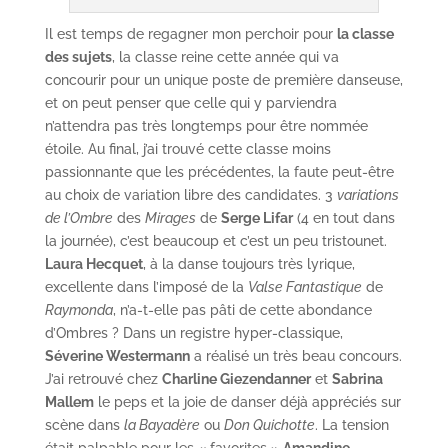
Il est temps de regagner mon perchoir pour
la classe
des sujets
, la classe reine cette année qui va
concourir pour un unique poste de première danseuse,
et on peut penser que celle qui y parviendra
n’attendra pas très longtemps pour être nommée
étoile. Au final, j’ai trouvé cette classe moins
passionnante que les précédentes, la faute peut-être
au choix de variation libre des candidates. 3
variations
de l’Ombre
des
Mirages
de
Serge Lifar
(4 en tout dans
la journée), c’est beaucoup et c’est un peu tristounet.
Laura Hecquet
, à la danse toujours très lyrique,
excellente dans l’imposé de la
Valse Fantastique
de
Raymonda
, n’a-t-elle pas pâti de cette abondance
d’Ombres ? Dans un registre hyper-classique,
Séverine Westermann
a réalisé un très beau concours.
J’ai retrouvé chez
Charline Giezendanner
et
Sabrina
Mallem
le peps et la joie de danser déjà appréciés sur
scène dans
la Bayadère
ou
Don Quichotte
. La tension