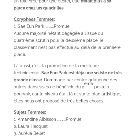
un rôle créé pour une étoile), elle
n’était plus à sa
place chez les quadrilles
.
Coryphées Femmes:
1. Sae Eun Park ………..Promue
Aucune majorité n’étant dégagée à l’issue du
quatrième scrutin pour la deuxième place, le
classement n’est pas effectué au-delà de la première
place.
Là aussi, c’est la promotion de la meilleure
technicienne.
Sae Eun Park est déjà une soliste de très
grande classe
. Dommage par contre qu’aucune des
ème
autres danseuses ne bénéficie du 2
poste à
pourvoir, car le niveau était là et sur le plan artistique,
elles nous ont proposé de très belles choses.
Sujets Femmes:
1. Amandine Albisson …………Promue
2. Laura Hecquet
3. Aurélia Bellet