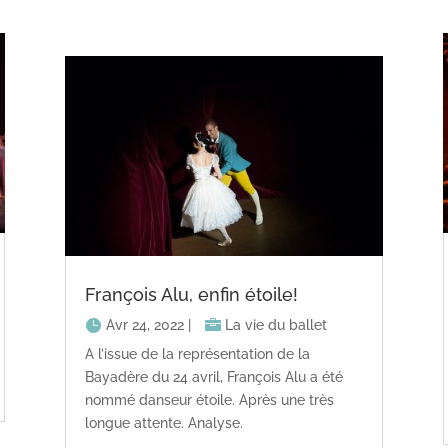
François Alu, enfin étoile!
Avr 24, 2022
|
La vie du ballet
A l’issue de la représentation de la
Bayadère du 24 avril, François Alu a été
nommé danseur étoile. Après une très
longue attente. Analyse.