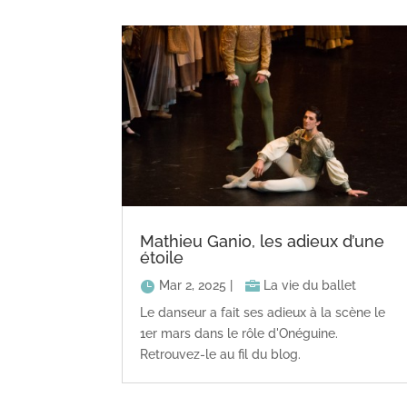
Mathieu Ganio, les adieux d’une
étoile
Mar 2, 2025
|
La vie du ballet
Le danseur a fait ses adieux à la scène le
1er mars dans le rôle d'Onéguine.
Retrouvez-le au fil du blog.