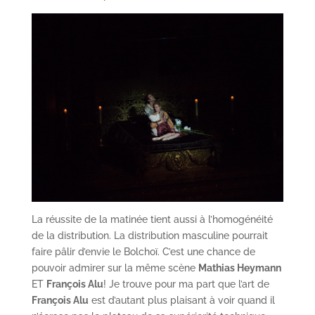
La réussite de la matinée tient aussi à l’homogénéité
de la distribution. La distribution masculine pourrait
faire pâlir d’envie le Bolchoï. C’est une chance de
pouvoir admirer sur la même scène
Mathias Heymann
ET
François Alu
! Je trouve pour ma part que l’art de
François Alu
est d’autant plus plaisant à voir quand il