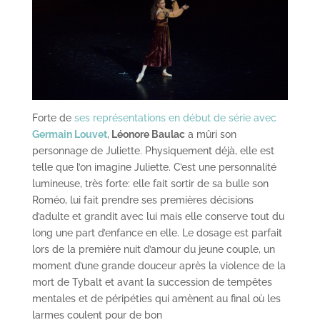
Forte de
ses représentations en début de série avec
Germain Louvet
,
Léonore Baulac
a mûri son
personnage de Juliette. Physiquement déjà, elle est
telle que l’on imagine Juliette. C’est une personnalité
lumineuse, très forte: elle fait sortir de sa bulle son
Roméo, lui fait prendre ses premières décisions
d’adulte et grandit avec lui mais elle conserve tout du
long une part d’enfance en elle. Le dosage est parfait
lors de la première nuit d’amour du jeune couple, un
moment d’une grande douceur après la violence de la
mort de Tybalt et avant la succession de tempêtes
mentales et de péripéties qui amènent au final où les
larmes coulent pour de bon