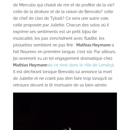
de Mercutio qui choisit de rire et de profiter de la vie?
celle de la droiture et de la raison de Benvolio? celle
de chef de clan de Tybalt? Ce sera une autre voie,
celle proposée par Juliette. Chacun des solos où il
exprime ses sentiments est un petit bijou de
musicalité, les pas s’enchaînent avec fluidité, les
pirouettes semblent ne pas finir :
Mathias Heymann
a
fait Noureev en première langue, c’est sûr. Par ailleurs,
j’ai rarement vu un tel engagement dramatique chez
Mathias Heymann
(
si ce n’est dans le rôle de Lensky
).
Il est déchirant lorsque Benvolio lui annonce la mort
de Juliette et ne craint pas d’en faire trop lorsqu’il se
retrouve devant le lit mortuaire de sa bien-aimée.