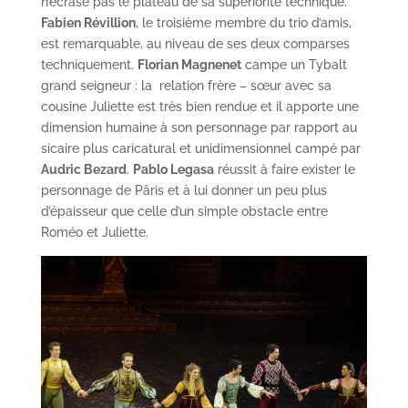
n’écrase pas le plateau de sa supériorité technique.
Fabien Révillion
, le troisième membre du trio d’amis,
est remarquable, au niveau de ses deux comparses
techniquement.
Florian Magnenet
campe un Tybalt
grand seigneur : la relation frère – sœur avec sa
cousine Juliette est très bien rendue et il apporte une
dimension humaine à son personnage par rapport au
sicaire plus caricatural et unidimensionnel campé par
Audric Bezard
.
Pablo Legasa
réussit à faire exister le
personnage de Pâris et à lui donner un peu plus
d’épaisseur que celle d’un simple obstacle entre
Roméo et Juliette.