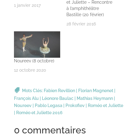
et Juliette – Rencontre
1 janvier 2017
à l’amphithéâtre
Bastille (20 février)
28 février 2016
Noureev (8 octobre)
12 octobre 2020
Mots Clés:
Fabien Revillion
|
Florian Magnenet
|
François Alu
|
Léonore Baulac
|
Mathias Heymann
|
Noureev
|
Pablo Legasa
|
Prokofiev
|
Roméo et Juliette
|
Roméo et Juliette 2016
0 commentaires