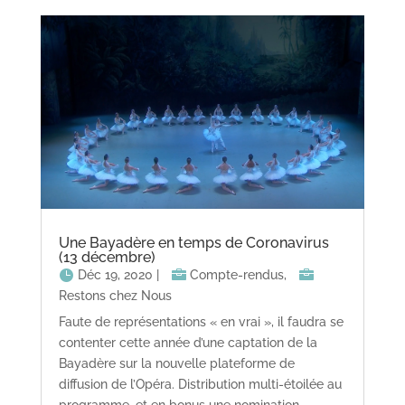
Une Bayadère en temps de Coronavirus
(13 décembre)
Déc 19, 2020
|
Compte-rendus
,
Restons chez Nous
Faute de représentations « en vrai », il faudra se
contenter cette année d’une captation de la
Bayadère sur la nouvelle plateforme de
diffusion de l’Opéra. Distribution multi-étoilée au