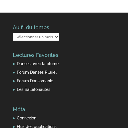
Au fil du temps
Au
fil
du
Lectures Favorites
temps
Danses avec la plume
Forum Danses Pluriel
Forum Dansomanie
Les Balletonautes
Méta
Connexion
Flux des publications