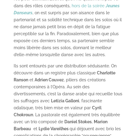
dans des rôles conséquents,
hors de la soirée
Jeunes
Danseurs
, on est surpris par son aisance dans le
partenariat et sa solidité technique dans les solos où il
ne danse jamais petit bras en dépit de la fatigue
perceptible sur la fin. Paradoxalement, bien que plus
exposée ces derniers temps, sa partenaire semble
moins libérée dans ses solos, donnant le meilleur
d’elle-même lorsqu’elle danse avec les autres.
Ils sont entourés par une distribution séduisante. On
découvre dans un registre plus classique
Charlotte
Ranson
et
Adrien Couvez
, piliers des créations
contemporaines à l’Opéra. Au sein des
divertissements, c’est la danse arabe qui recueille tous
les suffrages avec
Letizia Galloni
, fascinante
odalisque, très bien mise en valeur par
Cyril
Chokroun
. La pastorale est également très équilibrée
avec un trio composé de
Daniel Stokes
,
Marion
Barbeau
et
Lydie Vareilhes
qui déjouent avec brio les
complications de la chorégraphie “noureevienne”,