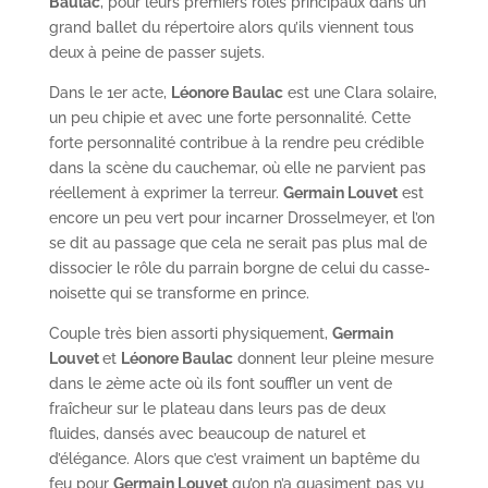
Baulac
, pour leurs premiers rôles principaux dans un
grand ballet du répertoire alors qu’ils viennent tous
deux à peine de passer sujets.
Dans le 1er acte,
Léonore Baulac
est une Clara solaire,
un peu chipie et avec une forte personnalité. Cette
forte personnalité contribue à la rendre peu crédible
dans la scène du cauchemar, où elle ne parvient pas
réellement à exprimer la terreur.
Germain Louvet
est
encore un peu vert pour incarner Drosselmeyer, et l’on
se dit au passage que cela ne serait pas plus mal de
dissocier le rôle du parrain borgne de celui du casse-
noisette qui se transforme en prince.
Couple très bien assorti physiquement,
Germain
Louvet
et
Léonore Baulac
donnent leur pleine mesure
dans le 2ème acte où ils font souffler un vent de
fraîcheur sur le plateau dans leurs pas de deux
fluides, dansés avec beaucoup de naturel et
d’élégance. Alors que c’est vraiment un baptême du
feu pour
Germain Louvet
qu’on n’a quasiment pas vu