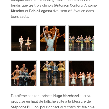
tandis que les trois chinois (
Antonion Conforti
,
Antoine
Kirscher
et
Pablo Legasa
) rivalisent d’élévation dans
leurs sauts.
Deuxième aspirant prince,
Hugo Marchand
s’est vu
propulsé en haut de l’affiche suite à la blessure de
Stéphane Bullion
, pour danser aux côtés de
Mélanie