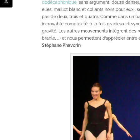
dodécaphonique
, sans argument, douze danseurs
elles, maillot blanc et collants noirs pour eux 
pas de deux, trois et quatre. Comme dans un bal
incroyable complexité, à la fois gracieux et sy
gravité. Les autres mouvements intègrent des r
branle, …) et nous permettent d’apprécier entre
Stéphane Phavorin
.