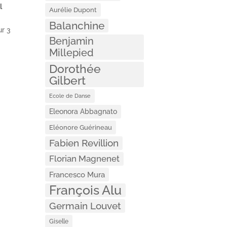
l
Aurélie Dupont
Balanchine
ur 3
Benjamin
Millepied
Dorothée
Gilbert
Ecole de Danse
Eleonora Abbagnato
Eléonore Guérineau
Fabien Revillion
Florian Magnenet
Francesco Mura
François Alu
Germain Louvet
Giselle