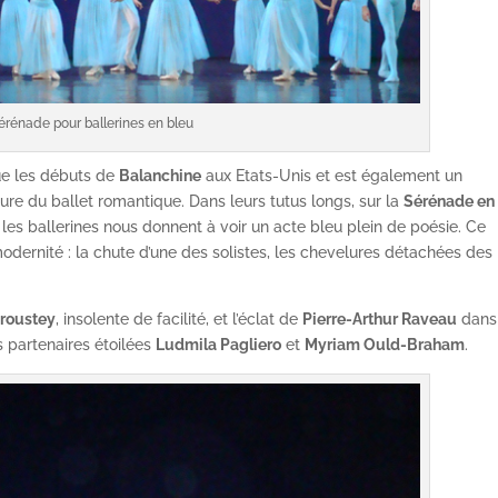
érénade pour ballerines en bleu
que les débuts de
Balanchine
aux Etats-Unis et est également un
re du ballet romantique. Dans leurs tutus longs, sur la
Sérénade en
, les ballerines nous donnent à voir un acte bleu plein de poésie. Ce
odernité : la chute d’une des solistes, les chevelures détachées des
Froustey
, insolente de facilité, et l’éclat de
Pierre-Arthur Raveau
dans
s partenaires étoilées
Ludmila Pagliero
et
Myriam Ould-Braham
.