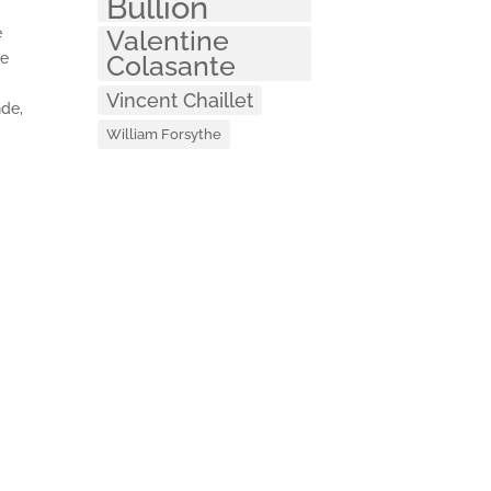
Bullion
e
Valentine
ne
Colasante
Vincent Chaillet
nde,
William Forsythe