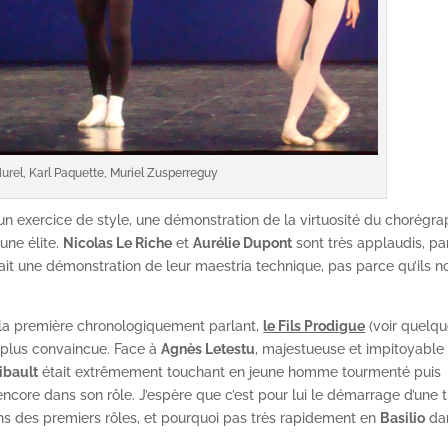
urel, Karl Paquette, Muriel Zusperreguy
 un exercice de style, une démonstration de la virtuosité du chorégra
une élite.
Nicolas Le Riche
et
Aurélie Dupont
sont très applaudis, pa
 fait une démonstration de leur maestria technique, pas parce qu’ils n
e, la première chronologiquement parlant,
le Fils Prodigue
(voir quelq
e plus convaincue. Face à
Agnès Letestu
, majestueuse et impitoyable
ibault
était extrêmement touchant en jeune homme tourmenté puis
ncore dans son rôle. J’espère que c’est pour lui le démarrage d’une t
dans des premiers rôles, et pourquoi pas très rapidement en
Basilio
dan