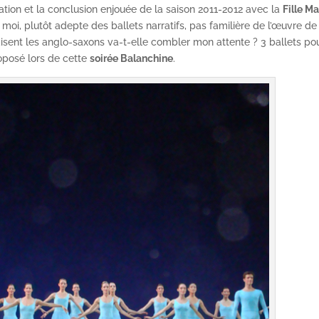
tion et la conclusion enjouée de la saison 2011-2012 avec la
Fille Ma
 moi, plutôt adepte des ballets narratifs, pas familière de l’œuvre de
 disent les anglo-saxons va-t-elle combler mon attente ? 3 ballets po
oposé lors de cette
soirée Balanchine
.