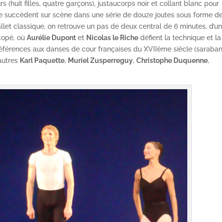
 (huit filles, quatre garçons), justaucorps noir et collant blanc pour
, se succèdent sur scène dans une série de douze joutes sous forme d
let classique, on retrouve un pas de deux central de 6 minutes, d’u
ncopé, où
Aurélie Dupont
et
Nicolas le Riche
défient la technique et la
éférences aux danses de cour françaises du XVIIème siècle (saraba
 autres
Karl Paquette
,
Muriel Zusperreguy
,
Christophe Duquenne
,