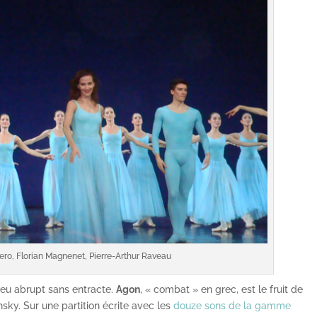
ero, Florian Magnenet, Pierre-Arthur Raveau
peu abrupt sans entracte.
Agon
, « combat » en grec, est le fruit de
insky. Sur une partition écrite avec les
douze sons de la gamme