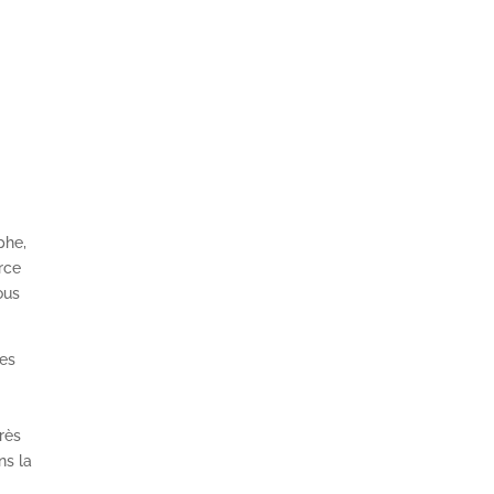
phe,
rce
ous
ues
rès
s la