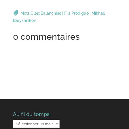
Mots Clés:
Balanchine
|
Fils Prodigue
|
Mikhail
Baryshnikov
0 commentaires
Au fil du temps
Au