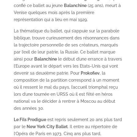
confié ce ballet au jeune
Balanchine
(25 ans), meurt à
Venise quelques mois après la première
représentation qui a lieu en mai 1929.
La thématique du ballet, qui s’appuie sur la parabole
biblique, trouve curieusement des résonnances dans
la trajectoire personnelle de ses créateurs, marqués
par l’exil de leur patrie, la Russie. Ce ballet marque
ainsi pour
Balanchine
le début d’une errance à travers
l’Europe avant le départ vers les Etats-Unis qui vont
devenir sa deuxième patrie. Pour
Prokofiev
, la
composition de la partition correspond à un moment
où il ressent le mal du pays, l’accueil triomphal reçu
lors d’une tournée en URSS où il est fêté en héros
national va le décider à rentrer à Moscou au début
des années 30.
Le Fils Prodigue
est repris seulement 20 ans plus tard
par le
New York City Ballet
. Il entre au répertoire de
l’Opéra de Paris en 1973. Cinq ans plus tard,