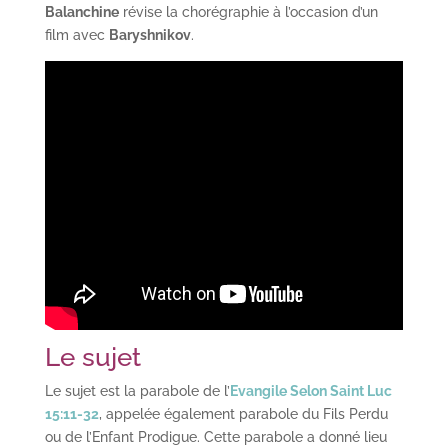
Balanchine
révise la chorégraphie à l’occasion d’un
film avec
Baryshnikov
.
Le sujet
Le sujet est la parabole de l’
Evangile Selon Saint Luc
15:11-32
, appelée également parabole du Fils Perdu
ou de l’Enfant Prodigue. Cette parabole a donné lieu