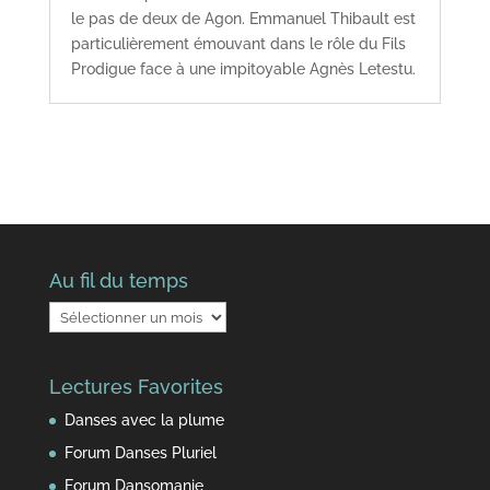
le pas de deux de Agon. Emmanuel Thibault est
particulièrement émouvant dans le rôle du Fils
Prodigue face à une impitoyable Agnès Letestu.
Au fil du temps
Au
fil
du
Lectures Favorites
temps
Danses avec la plume
Forum Danses Pluriel
Forum Dansomanie