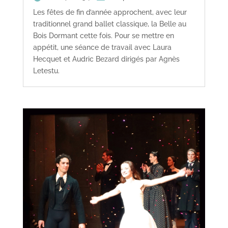
Les fêtes de fin d’année approchent, avec leur
traditionnel grand ballet classique, la Belle au
Bois Dormant cette fois. Pour se mettre en
appétit, une séance de travail avec Laura
Hecquet et Audric Bezard dirigés par Agnès
Letestu.