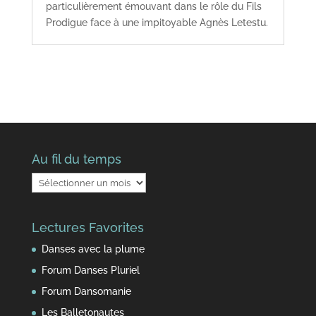
particulièrement émouvant dans le rôle du Fils
Prodigue face à une impitoyable Agnès Letestu.
Au fil du temps
Au
fil
du
Lectures Favorites
temps
Danses avec la plume
Forum Danses Pluriel
Forum Dansomanie
Les Balletonautes