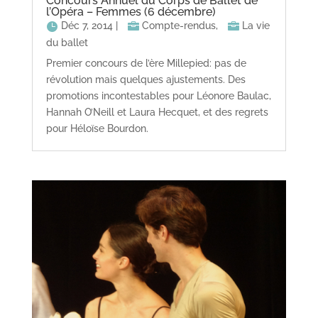
Concours Annuel du Corps de Ballet de
l’Opéra – Femmes (6 décembre)
Déc 7, 2014
|
Compte-rendus
,
La vie
du ballet
Premier concours de l’ère Millepied: pas de
révolution mais quelques ajustements. Des
promotions incontestables pour Léonore Baulac,
Hannah O’Neill et Laura Hecquet, et des regrets
pour Héloïse Bourdon.