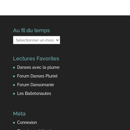
Au fil du temps
Au
fil
du
Lectures Favorites
temps
Danses avec la plume
Forum Danses Pluriel
Forum Dansomanie
Les Balletonautes
Méta
Connexion