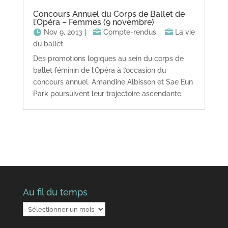
Concours Annuel du Corps de Ballet de
l’Opéra – Femmes (9 novembre)
Nov 9, 2013
|
Compte-rendus
,
La vie
du ballet
Des promotions logiques au sein du corps de
ballet féminin de l’Opéra à l’occasion du
concours annuel. Amandine Albisson et Sae Eun
Park poursuivent leur trajectoire ascendante.
Au fil du temps
Au
fil