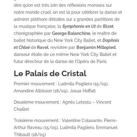
dire qu’on est très loin des réflexions moroses sur
notre monde cruel, on est là pour célébrer la danse et
admirer pléthore d’étoiles sur 2 grandes partitions de
la musique française, la
Symphonie en Ut
de
Bizet
chorégraphiée par
George Balanchine
, le maître de
ballet historique du New York City Ballet, et
Daphnis
et Chloé
de
Ravel
, revisitée par
Benjamin Millepied
,
danseur étoile de ce même New York City Ballet et
futur directeur de la danse de l’Opéra de Paris.
Le Palais de Cristal
Premier mouvement : Ludmila Pagliero (15/05),
Amandine Albisson (18/05), Josua Hoffalt
Deuxième mouvement : Agnès Letestu – Vincent
Chaillet
Troisième mouvement : Valentine Colasante, Pierre-
Arthur Raveau (15/05), Ludmila Pagliero, Emmanuel
Thibault (18/05)