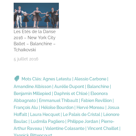
Les Etés de la Danse
2016 – New York City
Ballet – Balanchine –
Tchaïkovski
5 juillet 2016
Mots Clés:
Agnes Letestu
|
Alessio Carbone
|
Amandine Albisson
|
Aurélie Dupont
|
Balanchine
|
Benjamin Millepied
|
Daphnis et Chloé
|
Eleonora
Abbagnato
|
Emmanuel Thibault
|
Fabien Revillion
|
François Alu
|
Héloïse Bourdon
|
Hervé Moreau
|
Josua
Hoffalt
|
Laura Hecquet
|
Le Palais de Cristal
|
Léonore
Baulac
|
Ludmila Pagliero
|
Philippe Jordan
|
Pierre-
Arthur Raveau
|
Valentine Colasante
|
Vincent Chaillet
|
Yannick Bittencourt