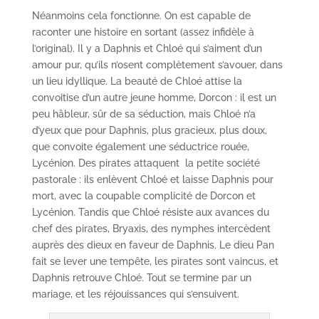
Néanmoins cela fonctionne. On est capable de
raconter une histoire en sortant (assez infidèle à
l’original). Il y a Daphnis et Chloé qui s’aiment d’un
amour pur, qu’ils n’osent complètement s’avouer, dans
un lieu idyllique. La beauté de Chloé attise la
convoitise d’un autre jeune homme, Dorcon : il est un
peu hâbleur, sûr de sa séduction, mais Chloé n’a
d’yeux que pour Daphnis, plus gracieux, plus doux,
que convoite également une séductrice rouée,
Lycénion. Des pirates attaquent la petite société
pastorale : ils enlèvent Chloé et laisse Daphnis pour
mort, avec la coupable complicité de Dorcon et
Lycénion. Tandis que Chloé résiste aux avances du
chef des pirates, Bryaxis, des nymphes intercèdent
auprès des dieux en faveur de Daphnis. Le dieu Pan
fait se lever une tempête, les pirates sont vaincus, et
Daphnis retrouve Chloé. Tout se termine par un
mariage, et les réjouissances qui s’ensuivent.