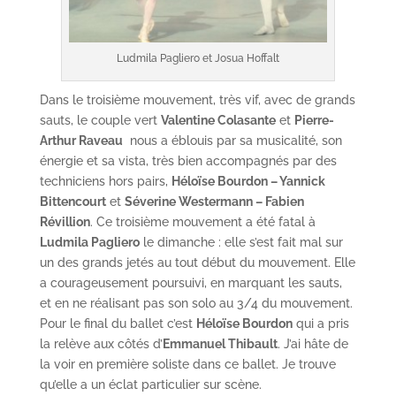
Ludmila Pagliero et Josua Hoffalt
Dans le troisième mouvement, très vif, avec de grands
sauts, le couple vert
Valentine Colasante
et
Pierre-
Arthur Raveau
nous a éblouis par sa musicalité, son
énergie et sa vista, très bien accompagnés par des
techniciens hors pairs,
Héloïse Bourdon – Yannick
Bittencourt
et
Séverine Westermann – Fabien
Révillion
. Ce troisième mouvement a été fatal à
Ludmila Pagliero
le dimanche : elle s’est fait mal sur
un des grands jetés au tout début du mouvement. Elle
a courageusement poursuivi, en marquant les sauts,
et en ne réalisant pas son solo au 3/4 du mouvement.
Pour le final du ballet c’est
Héloïse Bourdon
qui a pris
la relève aux côtés d’
Emmanuel Thibault
. J’ai hâte de
la voir en première soliste dans ce ballet. Je trouve
qu’elle a un éclat particulier sur scène.