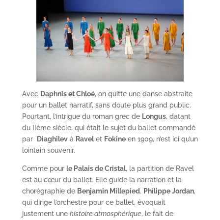
Avec
Daphnis et Chloé
, on quitte une danse abstraite
pour un ballet narratif, sans doute plus grand public.
Pourtant, l’intrigue du roman grec de
Longus
, datant
du IIème siècle, qui était le sujet du ballet commandé
par
Diaghilev
à
Ravel
et
Fokine
en 1909, n’est ici qu’un
lointain souvenir.
Comme pour
le Palais de Cristal
, la partition de Ravel
est au cœur du ballet. Elle guide la narration et la
chorégraphie de
Benjamin Millepied
.
Philippe Jordan
,
qui dirige l’orchestre pour ce ballet, évoquait
justement une
histoire atmosphérique
, le fait de