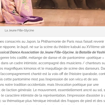
La Jeune Fille-Glycine
s consacrés au Japon, la Philharmonie de Paris nous faisait revenir 
le nippone, le
buy
õ
, né sur la scène du théâtre kabuki au XVIIème siè
ssical Dance Association
(
la Jeune Fille-Glycine
,
la Bataille de Yas
 genre très codifié, mélange de danse et de pantomime «poétique »
es dans un cadre intimiste, accompagné des musiciens / chanteurs su
les magnifiques kimonos et le maquillage de scène des danseurs. D
, l’accompagnement chanté est la voix-off de l’histoire (parabole, con
s cette pantomime n’est pas l’expression de son vécu et de ses
s notre tradition occidentale, mais l’évocation poétique par une
de l’action générale. Le mouvement, essentiellement ancré au sol, 
 le caractère intimiste de la représentation, l’impression d’assister à 
 sa thématique plus héroïque introduit des frappes de pied et des 