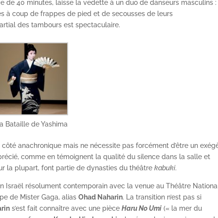
ce de 40 minutes, laisse la vedette à un duo de danseurs masculins :
tes à coup de frappes de pied et de secousses de leurs
rtial des tambours est spectaculaire.
a Bataille de Yashima
it côté anachronique mais ne nécessite pas forcément d’être un exég
précié, comme en témoignent la qualité du silence dans la salle et
our la plupart, font partie de dynasties du théâtre
kabuki
.
un Israël résolument contemporain avec la venue au Théâtre Nationa
oupe de Mister Gaga, alias
Ohad Naharin
. La transition n’est pas si
rin
s’est fait connaître avec une pièce
Haru No Umi
(« la mer du