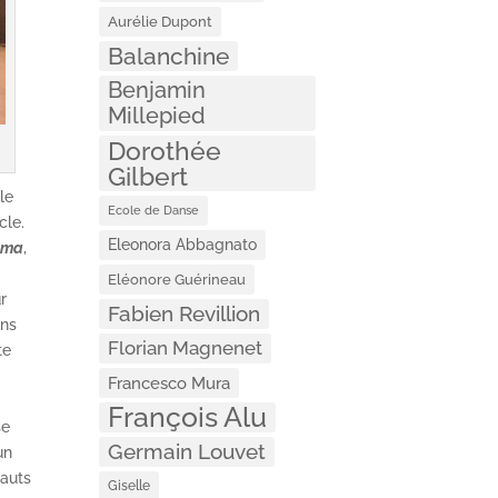
Aurélie Dupont
Balanchine
Benjamin
Millepied
Dorothée
Gilbert
le
Ecole de Danse
cle.
Eleonora Abbagnato
hima
,
Eléonore Guérineau
r
Fabien Revillion
ans
Florian Magnenet
te
Francesco Mura
François Alu
se
Germain Louvet
un
sauts
Giselle