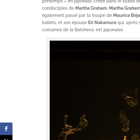
printemps » en japonais) créée dans le studio 
condisciples de
Martha Graham
,
Martha Graha
également passé par la troupe de
Maurice Béja
ballets, et son épouse
Eri Nakamura
qui, après 
costumes de la Batsheva, est japonaise.