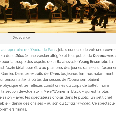
Decadance
e
au répertoire de l’Opéra de Paris
, j’étais curieuse de voir une œuvre
sera donc
Décalé
, une version allégée et tout public de
Decadance
, 
 pour la troupe des espoirs de la
Batsheva,
le
Young Ensemble
. La
est l’écrin idéal pour être au plus près des jeunes danseurs : l’expéri
 Garnier. Dans les extraits de
Three
, les jeunes femmes notamment
ur personnalité, là où les danseuses de l’Opéra semblaient
é physique et les réflexes conditionnés du corps de ballet, moins
la section dévolue aux « Men/Women in Black » qui est la plus
e salon » avec les spectateurs choisis dans le public, un petit chef
rable « danse des chaises » au son du
Echad mi yodea
. Ce spectacle
premiers frimas.