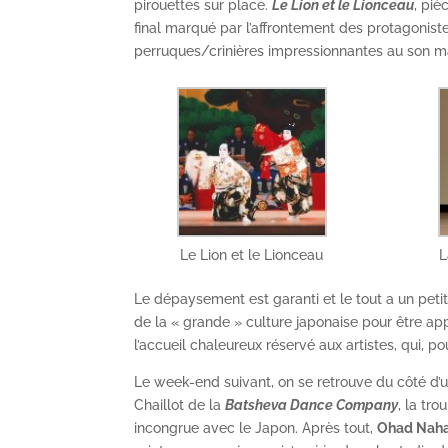
pirouettes sur place.
Le Lion et le Lionceau
, piè
final marqué par l’affrontement des protagonis
perruques/crinières impressionnantes au son ma
Le Lion et le Lionceau
L
Le dépaysement est garanti et le tout a un pet
de la « grande » culture japonaise pour être ap
l’accueil chaleureux réservé aux artistes, qui, p
Le week-end suivant, on se retrouve du côté d’
Chaillot de la
Batsheva Dance Company
, la tr
incongrue avec le Japon. Après tout,
Ohad Naha