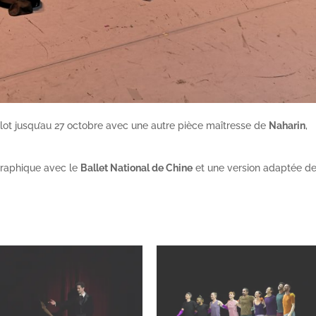
llot jusqu’au 27 octobre avec une autre pièce maîtresse de
Naharin
,
graphique avec le
Ballet National de Chine
et une version adaptée d