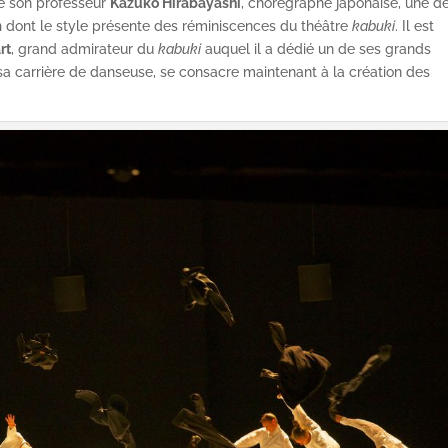
de son professeur
Kazuko Hirabayashi
, chorégraphe japonaise, une d
m
dont le style présente des réminiscences du théâtre
kabuki
. Il est
rt
, grand admirateur du
kabuki
auquel il a dédié un de ses grands
sa carrière de danseuse, se consacre maintenant à la création des