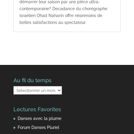
démarrer leur saison par une pièce ultra-
contemporaine? Decadance du chorégraphe
israélien Ohad Naharin offre néanmoins de
belles satisfactions au spectateur.
Au fil du temps
Au
fil
du
Lectures Favorites
temps
Danses avec la plume
Forum Danses Pluriel