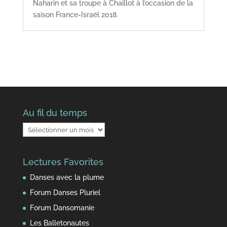
Naharin et sa troupe à Chaillot à l’occasion de la
saison France-Israël 2018.
Au fil du temps
Au
fil
du
Lectures Favorites
temps
Danses avec la plume
Forum Danses Pluriel
Forum Dansomanie
Les Balletonautes