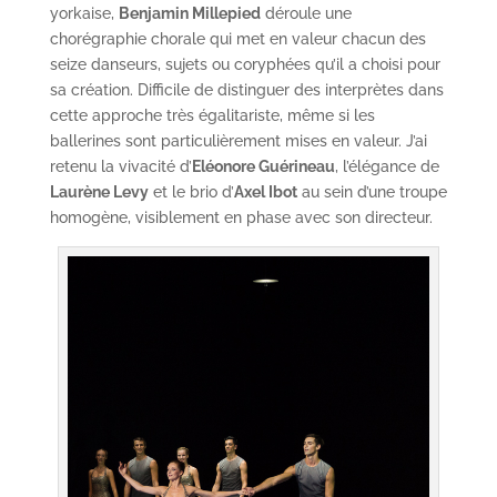
yorkaise,
Benjamin Millepied
déroule une
chorégraphie chorale qui met en valeur chacun des
seize danseurs, sujets ou coryphées qu’il a choisi pour
sa création. Difficile de distinguer des interprètes dans
cette approche très égalitariste, même si les
ballerines sont particulièrement mises en valeur. J’ai
retenu la vivacité d’
Eléonore Guérineau
, l’élégance de
Laurène Levy
et le brio d’
Axel Ibot
au sein d’une troupe
homogène, visiblement en phase avec son directeur.