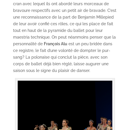
cran avec lequel ils ont abordé leurs morceaux de
bravoure respectifs avec un petit air de bravade. C’est
une reconnaissance de la part de Benjamin Millepied
de leur avoir confié ces rôles, ce qui les place de fait
tout en haut de la pyramide du ballet pour leur
maestria technique. On peut néanmoins penser que la
personnalité de
François Alu
est un peu bridée dans
ce registre, le fait d’une volonté de dompter le pur-
sang? La polonaise qui conclut la pièce, avec son
corps de ballet déjà bien réglé, laisse augurer une
saison sous le signe du plaisir de danser.