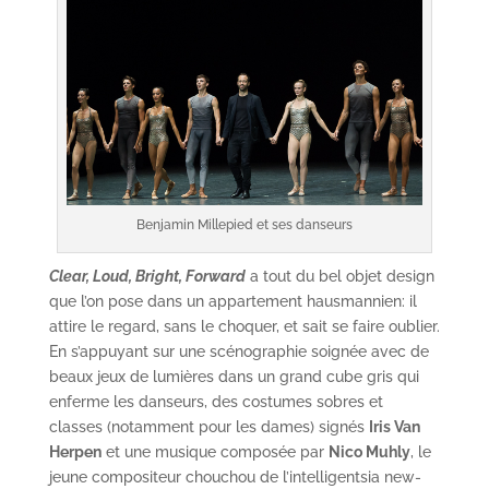
Benjamin Millepied et ses danseurs
Clear, Loud, Bright, Forward
a tout du bel objet design
que l’on pose dans un appartement hausmannien: il
attire le regard, sans le choquer, et sait se faire oublier.
En s’appuyant sur une scénographie soignée avec de
beaux jeux de lumières dans un grand cube gris qui
enferme les danseurs, des costumes sobres et
classes (notamment pour les dames) signés
Iris Van
Herpen
et une musique composée par
Nico Muhly
, le
jeune compositeur chouchou de l’intelligentsia new-