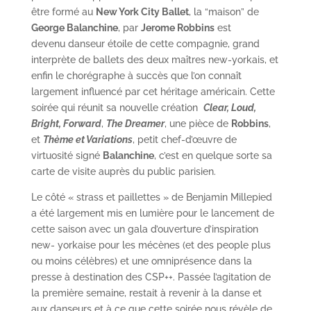
être formé au
New York City Ballet
, la “maison” de
George Balanchine
, par
Jerome Robbins
est
devenu danseur étoile de cette compagnie, grand
interprète de ballets des deux maîtres new-yorkais, et
enfin le chorégraphe à succès que l’on connaît
largement influencé par cet héritage américain. Cette
soirée qui réunit sa nouvelle création
Clear, Loud,
Bright, Forward
,
The Dreamer
, une pièce de
Robbins
,
et
Thème et Variations
, petit chef-d’œuvre de
virtuosité signé
Balanchine
, c’est en quelque sorte sa
carte de visite auprès du public parisien.
Le côté « strass et paillettes » de Benjamin Millepied
a été largement mis en lumière pour le lancement de
cette saison avec un gala d’ouverture d’inspiration
new- yorkaise pour les mécènes (et des people plus
ou moins célèbres) et une omniprésence dans la
presse à destination des CSP++. Passée l’agitation de
la première semaine, restait à revenir à la danse et
aux danseurs et à ce que cette soirée nous révèle de