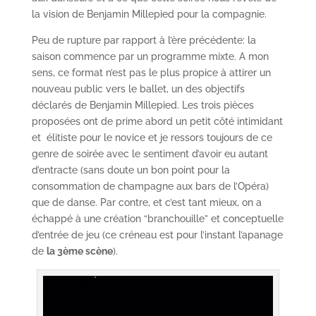
la vision de Benjamin Millepied pour la compagnie.
Peu de rupture par rapport à l’ère précédente: la
saison commence par un programme mixte. A mon
sens, ce format n’est pas le plus propice à attirer un
nouveau public vers le ballet, un des objectifs
déclarés de Benjamin Millepied. Les trois pièces
proposées ont de prime abord un petit côté intimidant
et élitiste pour le novice et je ressors toujours de ce
genre de soirée avec le sentiment d’avoir eu autant
d’entracte (sans doute un bon point pour la
consommation de champagne aux bars de l’Opéra)
que de danse. Par contre, et c’est tant mieux, on a
échappé à une création “branchouille” et conceptuelle
d’entrée de jeu (ce créneau est pour l’instant l’apanage
de
la 3ème scène
).