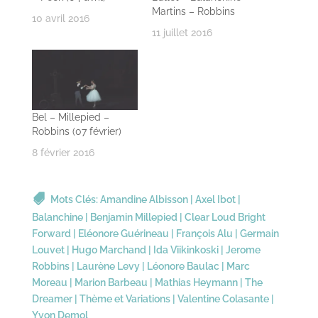
Martins – Robbins
10 avril 2016
11 juillet 2016
Bel – Millepied –
Robbins (07 février)
8 février 2016
Mots Clés:
Amandine Albisson
|
Axel Ibot
|
Balanchine
|
Benjamin Millepied
|
Clear Loud Bright
Forward
|
Eléonore Guérineau
|
François Alu
|
Germain
Louvet
|
Hugo Marchand
|
Ida Viikinkoski
|
Jerome
Robbins
|
Laurène Levy
|
Léonore Baulac
|
Marc
Moreau
|
Marion Barbeau
|
Mathias Heymann
|
The
Dreamer
|
Thème et Variations
|
Valentine Colasante
|
Yvon Demol