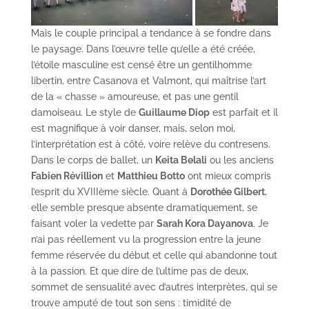
Mais le couple principal a tendance à se fondre dans
le paysage. Dans l’œuvre telle qu’elle a été créée,
l’étoile masculine est censé être un gentilhomme
libertin, entre Casanova et Valmont, qui maîtrise l’art
de la « chasse » amoureuse, et pas une gentil
damoiseau. Le style de
Guillaume Diop
est parfait et il
est magnifique à voir danser, mais, selon moi,
l’interprétation est à côté, voire relève du contresens.
Dans le corps de ballet, un
Keita Belali
ou les anciens
Fabien Révillion
et
Matthieu Botto
ont mieux compris
l’esprit du XVIIIème siècle. Quant à
Dorothée Gilbert
,
elle semble presque absente dramatiquement, se
faisant voler la vedette par
Sarah Kora Dayanova
. Je
n’ai pas réellement vu la progression entre la jeune
femme réservée du début et celle qui abandonne tout
à la passion. Et que dire de l’ultime pas de deux,
sommet de sensualité avec d’autres interprètes, qui se
trouve amputé de tout son sens : timidité de