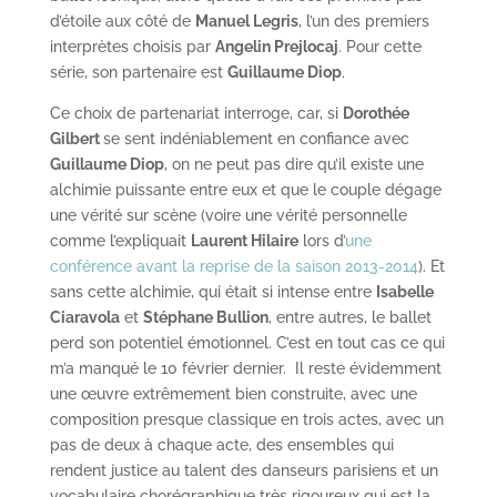
d’étoile aux côté de
Manuel Legris
, l’un des premiers
interprètes choisis par
Angelin Prejlocaj
. Pour cette
série, son partenaire est
Guillaume Diop
.
Ce choix de partenariat interroge, car, si
Dorothée
Gilbert
se sent indéniablement en confiance avec
Guillaume Diop
, on ne peut pas dire qu’il existe une
alchimie puissante entre eux et que le couple dégage
une vérité sur scène (voire une vérité personnelle
comme l’expliquait
Laurent Hilaire
lors d’
une
conférence avant la reprise de la saison 2013-2014
). Et
sans cette alchimie, qui était si intense entre
Isabelle
Ciaravola
et
Stéphane Bullion
, entre autres, le ballet
perd son potentiel émotionnel. C’est en tout cas ce qui
m’a manqué le 10 février dernier. Il reste évidemment
une œuvre extrêmement bien construite, avec une
composition presque classique en trois actes, avec un
pas de deux à chaque acte, des ensembles qui
rendent justice au talent des danseurs parisiens et un
vocabulaire chorégraphique très rigoureux qui est la