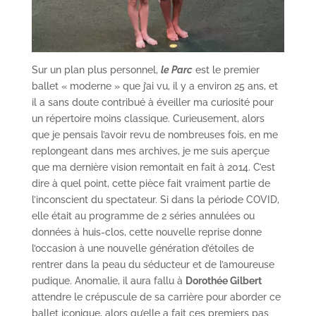
Sur un plan plus personnel,
le Parc
est le premier
ballet « moderne » que j’ai vu, il y a environ 25 ans, et
il a sans doute contribué à éveiller ma curiosité pour
un répertoire moins classique. Curieusement, alors
que je pensais l’avoir revu de nombreuses fois, en me
replongeant dans mes archives, je me suis aperçue
que ma dernière vision remontait en fait à 2014. C’est
dire à quel point, cette pièce fait vraiment partie de
l’inconscient du spectateur. Si dans la période COVID,
elle était au programme de 2 séries annulées ou
données à huis-clos, cette nouvelle reprise donne
l’occasion à une nouvelle génération d’étoiles de
rentrer dans la peau du séducteur et de l’amoureuse
pudique. Anomalie, il aura fallu à
Dorothée Gilbert
attendre le crépuscule de sa carrière pour aborder ce
ballet iconique, alors qu’elle a fait ces premiers pas