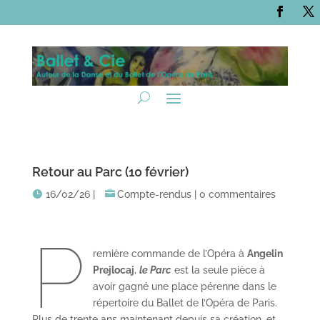
Retour au Parc (10 février)
16/02/26
|
Compte-rendus
|
0 commentaires
P
remière commande de l’Opéra à
Angelin
Prejlocaj
,
le Parc
est la seule pièce à
avoir gagné une place pérenne dans le
répertoire du Ballet de l’Opéra de Paris.
Plus de trente ans maintenant depuis sa création, et