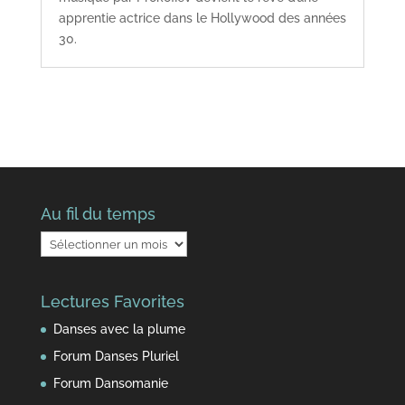
apprentie actrice dans le Hollywood des années
30.
Au fil du temps
Au
fil
du
Lectures Favorites
temps
Danses avec la plume
Forum Danses Pluriel
Forum Dansomanie