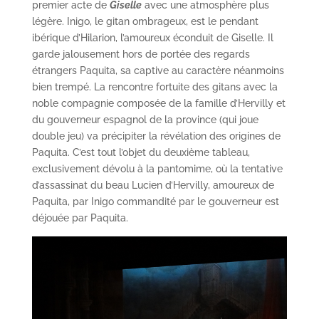
premier acte de
Giselle
avec une atmosphère plus
légère. Inigo, le gitan ombrageux, est le pendant
ibérique d’Hilarion, l’amoureux éconduit de Giselle. Il
garde jalousement hors de portée des regards
étrangers Paquita, sa captive au caractère néanmoins
bien trempé. La rencontre fortuite des gitans avec la
noble compagnie composée de la famille d’Hervilly et
du gouverneur espagnol de la province (qui joue
double jeu) va précipiter la révélation des origines de
Paquita. C’est tout l’objet du deuxième tableau,
exclusivement dévolu à la pantomime, où la tentative
d’assassinat du beau Lucien d’Hervilly, amoureux de
Paquita, par Inigo commandité par le gouverneur est
déjouée par Paquita.