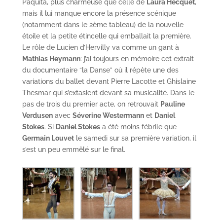
Paquita, plus charmeuse que celle de
Laura Hecquet
,
mais il lui manque encore la présence scénique
(notamment dans le 2ème tableau) de la nouvelle
étoile et la petite étincelle qui emballait la première.
Le rôle de Lucien d’Hervilly va comme un gant à
Mathias Heymann
: j’ai toujours en mémoire cet extrait
du documentaire “la Danse” où il répète une des
variations du ballet devant Pierre Lacotte et Ghislaine
Thesmar qui s’extasient devant sa musicalité. Dans le
pas de trois du premier acte, on retrouvait
Pauline
Verdusen
avec
Séverine Westermann
et
Daniel
Stokes
. Si
Daniel Stokes
a été moins fébrile que
Germain Louvet
le samedi sur sa première variation, il
s’est un peu emmêlé sur le final.