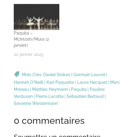
Paquita –
McIntosh/Mura (2
janvier)
10 janvier 2025
Mots Clés:
Daniel Stokes
|
Germain Louvet
|
Hannah O'Neill
|
Karl Paquette
|
Laura Hecquet
|
Marc
Moreau
|
Mathias Heymann
|
Paquita
|
Pauline
Verdusen
|
Pierre Lacotte
|
Sébastien Bertaud
|
Séverine Westermann
0 commentaires