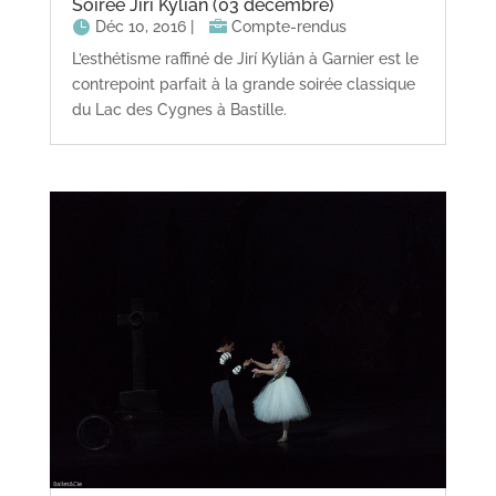
Soirée Jirí Kylián (03 décembre)
Déc 10, 2016
|
Compte-rendus
L’esthétisme raffiné de Jirí Kylián à Garnier est le
contrepoint parfait à la grande soirée classique
du Lac des Cygnes à Bastille.