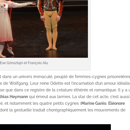
Eve Grinsztajn et François Alu
sent dans un univers immaculé, peuplé de femmes-cygnes prisonnière
re de Wolfgang. Leur reine Odette est l’incarnation d’un amour idéali
aise que dans ce registre de la créature éthérée et romantique. Il y a
thias Heymann
qui émeut aux larmes. La star de cet acte, c’est aussi
sé, et notamment les quatre petits cygnes (
Marine Ganio
,
Eléonore
 dont la gestuelle traduit chorégraphiquement les mouvements de