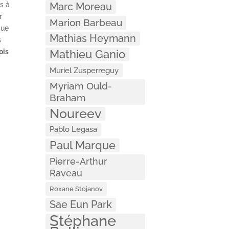
Marc Moreau
s à
r
Marion Barbeau
vue
Mathias Heymann
s
Mathieu Ganio
ois
Muriel Zusperreguy
Myriam Ould-
Braham
Noureev
Pablo Legasa
Paul Marque
Pierre-Arthur
Raveau
Roxane Stojanov
Sae Eun Park
Stéphane