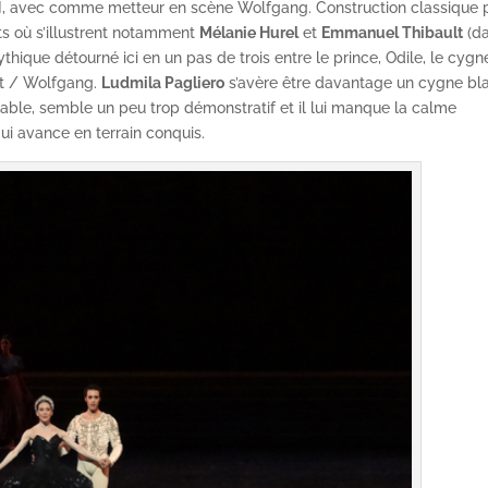
te III, avec comme metteur en scène Wolfgang. Construction classique 
s où s’illustrent notamment
Mélanie Hurel
et
Emmanuel Thibault
(d
hique détourné ici en un pas de trois entre le prince, Odile, le cygn
rt / Wolfgang.
Ludmila Pagliero
s’avère être davantage un cygne bl
ble, semble un peu trop démonstratif et il lui manque la calme
ui avance en terrain conquis.