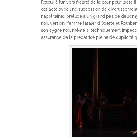
Retour à l’univers frelaté de la cour pour l’ac
cet acte avec une succession de divertissement
napolitaine), prélude à un grand pas de deux myt
noir, version “femme fatale” d’Odette et Rothba
son cygne noir, même si techniquement impecca
assurance de la prédatrice pleine de duplicité q