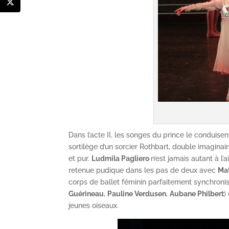
Dans l’acte II, les songes du prince le condui
sortilège d’un sorcier Rothbart, double imaginai
et pur.
Ludmila Pagliero
n’est jamais autant à l’
retenue pudique dans les pas de deux avec
Ma
corps de ballet féminin parfaitement synchroni
Guérineau
,
Pauline Verdusen
,
Aubane Philbert
)
jeunes oiseaux.