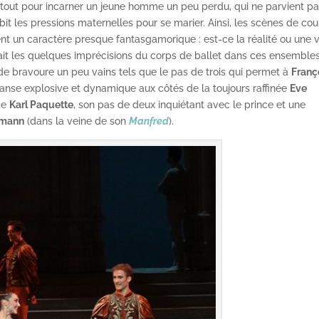
n atout pour incarner un jeune homme un peu perdu, qui ne parvient pa
bit les pressions maternelles pour se marier. Ainsi, les scènes de cou
ent un caractère presque fantasgamorique : est-ce la réalité ou une 
rait les quelques imprécisions du corps de ballet dans ces ensemble
de bravoure un peu vains tels que le pas de trois qui permet à
Franç
anse explosive et dynamique aux côtés de la toujours raffinée
Eve
 de
Karl Paquette
, son pas de deux inquiétant avec le prince et une
ymann
(dans la veine de son
Manfred
).