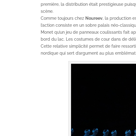
première, la distribution était prestigieuse pui
scène.
Comme toujours chez
Noureev
, la production 
l’action consiste en un sobre palais néo-classiq
Monet qu’un jeu de panneaux coulissants fait ap
bord du lac. Les costumes de cour dans de délic
Cette relative simplicité permet de faire ressor
nordique qui sert d’argument au plus emblémati