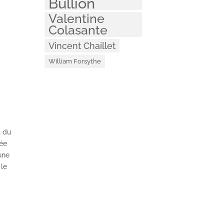
Bullion
Valentine
Colasante
Vincent Chaillet
William Forsythe
s du
sée
 une
 le