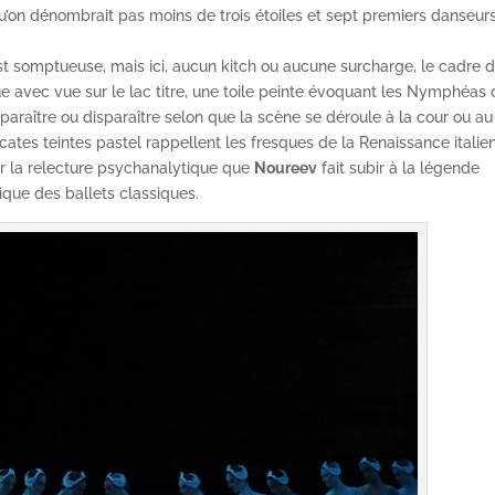
squ’on dénombrait pas moins de trois étoiles et sept premiers danseur
est somptueuse, mais ici, aucun kitch ou aucune surcharge, le cadre 
ue avec vue sur le lac titre, une toile peinte évoquant les Nymphéas
paraître ou disparaître selon que la scène se déroule à la cour ou au
ates teintes pastel rappellent les fresques de la Renaissance italie
tir la relecture psychanalytique que
Noureev
fait subir à la légende
que des ballets classiques.