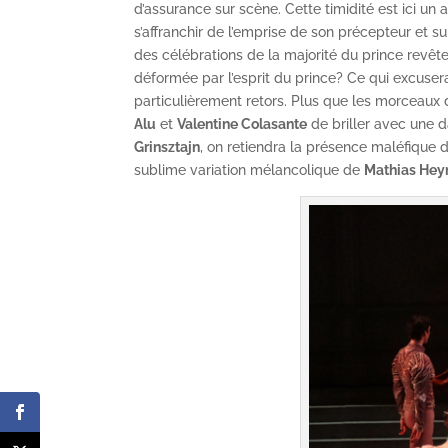
d’assurance sur scène. Cette timidité est ici u
s’affranchir de l’emprise de son précepteur et su
des célébrations de la majorité du prince revêt
déformée par l’esprit du prince? Ce qui excuse
particulièrement retors. Plus que les morceaux 
Alu
et
Valentine Colasante
de briller avec une d
Grinsztajn
, on retiendra la présence maléfique
sublime variation mélancolique de
Mathias He