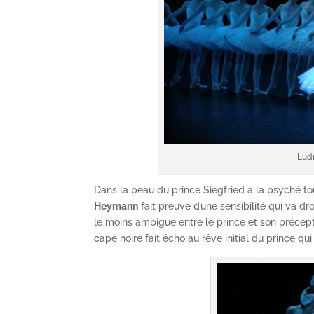
Lud
Dans la peau du prince Siegfried à la psyché to
Heymann
fait preuve d’une sensibilité qui va dr
le moins ambiguë entre le prince et son préce
cape noire fait écho au rêve initial du prince q