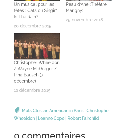
Un musical pour les
Peau d’Ane (Théâtre
fêtes : Cats ou Singin’
Marigny)
In The Rain?
25 novembre 2018
20 décembre 2015
Christopher Wheeldon
/ Wayne McGregor /
Pina Bausch (7
décembre)
12 décembre 2015
Mots Clés:
an American in Paris
|
Christopher
Wheeldon
|
Leanne Cope
|
Robert Fairchild
0 commentaires