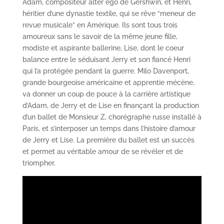
Adam, compositeur alter ego de Gershwin, et Henri,
héritier d’une dynastie textile, qui se rêve “meneur de
revue musicale” en Amérique. Ils sont tous trois
amoureux sans le savoir de la même jeune fille,
modiste et aspirante ballerine, Lise, dont le coeur
balance entre le séduisant Jerry et son fiancé Henri
qui l’a protégée pendant la guerre. Milo Davenport,
grande bourgeoise américaine et apprentie mécène,
va donner un coup de pouce à la carrière artistique
d’Adam, de Jerry et de Lise en finançant la production
d’un ballet de Monsieur Z, chorégraphe russe installé à
Paris, et s’interposer un temps dans l’histoire d’amour
de Jerry et Lise. La première du ballet est un succès
et permet au véritable amour de se révéler et de
triompher.