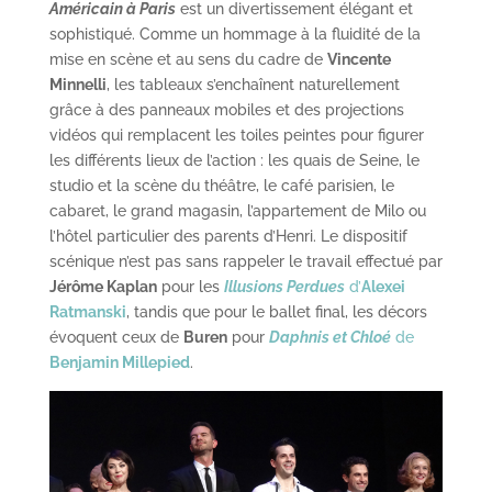
Américain à Paris
est un divertissement élégant et
sophistiqué. Comme un hommage à la fluidité de la
mise en scène et au sens du cadre de
Vincente
Minnelli
, les tableaux s’enchaînent naturellement
grâce à des panneaux mobiles et des projections
vidéos qui remplacent les toiles peintes pour figurer
les différents lieux de l’action : les quais de Seine, le
studio et la scène du théâtre, le café parisien, le
cabaret, le grand magasin, l’appartement de Milo ou
l’hôtel particulier des parents d’Henri. Le dispositif
scénique n’est pas sans rappeler le travail effectué par
Jérôme Kaplan
pour les
Illusions Perdues
d’
Alexei
Ratmanski
, tandis que pour le ballet final, les décors
évoquent ceux de
Buren
pour
Daphnis et Chloé
de
Benjamin Millepied
.