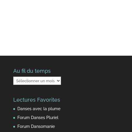
Au fil du temps
Au
fil
du
Lectures Favorites
temps
Danses avec la plume
Forum Danses Pluriel
Forum Dansomanie