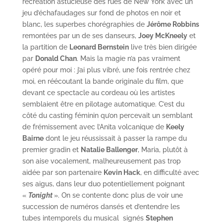
recréation astucieuse des rues de New York avec un
jeu d’échafaudages sur fond de photos en noir et
blanc, les superbes chorégraphies de
Jérôme Robbins
remontées par un de ses danseurs,
Joey McKneely
et
la partition de
Leonard Bernstein
live très bien dirigée
par
Donald Chan
. Mais la magie n’a pas vraiment
opéré pour moi : j’ai plus vibré, une fois rentrée chez
moi, en réécoutant la bande originale du film, que
devant ce spectacle au cordeau où les artistes
semblaient être en pilotage automatique. C’est du
côté du casting féminin qu’on percevait un semblant
de frémissement avec l’Anita volcanique de
Keely
Bairne
dont le jeu réussissait à passer la rampe du
premier gradin et
Natalie Ballenger
, Maria, plutôt à
son aise vocalement, malheureusement pas trop
aidée par son partenaire
Kevin Hack
, en difficulté avec
ses aigus, dans leur duo potentiellement poignant
«
Tonight
». On se contente donc plus de voir une
succession de numéros dansés et d’entendre les
tubes intemporels du musical signés
Stephen