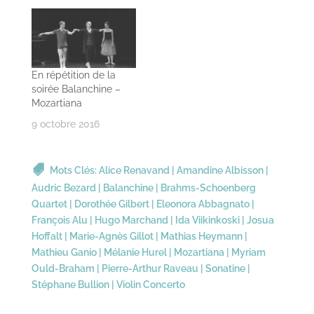
En répétition de la
soirée Balanchine –
Mozartiana
9 octobre 2016
Mots Clés:
Alice Renavand
|
Amandine Albisson
|
Audric Bezard
|
Balanchine
|
Brahms-Schoenberg
Quartet
|
Dorothée Gilbert
|
Eleonora Abbagnato
|
François Alu
|
Hugo Marchand
|
Ida Viikinkoski
|
Josua
Hoffalt
|
Marie-Agnès Gillot
|
Mathias Heymann
|
Mathieu Ganio
|
Mélanie Hurel
|
Mozartiana
|
Myriam
Ould-Braham
|
Pierre-Arthur Raveau
|
Sonatine
|
Stéphane Bullion
|
Violin Concerto