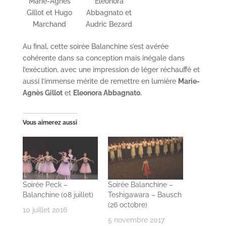
Marie-Agnès
Eleonora
Gillot et Hugo
Abbagnato et
Marchand
Audric Bezard
Au final, cette soirée Balanchine s’est avérée
cohérente dans sa conception mais inégale dans
l’exécution, avec une impression de léger réchauffé et
aussi l’immense mérite de remettre en lumière
Marie-
Agnès Gillot
et
Eleonora Abbagnato.
Vous aimerez aussi
Soirée Peck –
Soirée Balanchine –
Balanchine (08 juillet)
Teshigawara – Bausch
(26 octobre)
10 juillet 2016
5 novembre 2017