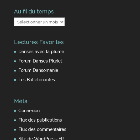
Au fil du temps
Au
fil
du
Lectures Favorites
temps
Danses avec la plume
Forum Danses Pluriel
Forum Dansomanie
Les Balletonautes
Méta
Connexion
Flux des publications
Flux des commentaires
Site de WordPress-FR