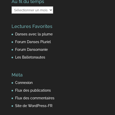
Au fil du temps
Au
fil
du
Lectures Favorites
temps
Danses avec la plume
Forum Danses Pluriel
Forum Dansomanie
Les Balletonautes
Méta
Connexion
Flux des publications
Flux des commentaires
Site de WordPress-FR