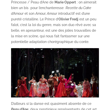
Princesse / Peau d’Ane de
Marie Oppert
: on aimerait
bien un bis pour l’enchanteresse
Recette du Cake
d’Amour
et son
Amour, Amour
introductif est d’une
pureté cristalline. Le Prince d’
Olivier Fredj
est un peu
falot, c’est la loi du genre, mais son duo rêvé avec sa
belle, en apesanteur, est une des jolies trouvailles de
la mise en scène, qui nous fait fantasmer sur une
potentielle adaptation chorégraphique du conte.
D’ailleurs si la danse est quasiment absente de ce
Peau d’Ane
, deux prestigieux représentants de cet art