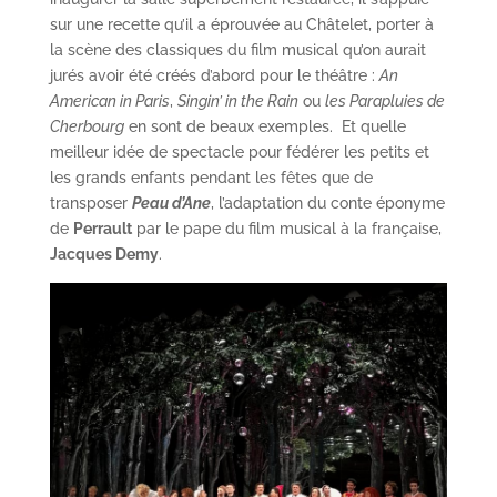
sur une recette qu’il a éprouvée au Châtelet, porter à
la scène des classiques du film musical qu’on aurait
jurés avoir été créés d’abord pour le théâtre :
An
American in Paris
,
Singin’ in the Rain
ou
les Parapluies de
Cherbourg
en sont de beaux exemples. Et quelle
meilleur idée de spectacle pour fédérer les petits et
les grands enfants pendant les fêtes que de
transposer
Peau d’Ane
, l’adaptation du conte éponyme
de
Perrault
par le pape du film musical à la française,
Jacques Demy
.