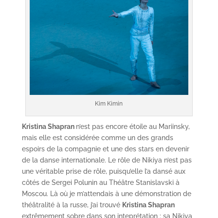
Kim Kimin
Kristina Shapran
n’est pas encore étoile au Mariinsky,
mais elle est considérée comme un des grands
espoirs de la compagnie et une des stars en devenir
de la danse internationale. Le rôle de Nikiya n’est pas
une véritable prise de rôle, puisqu’elle l’a dansé aux
côtés de Sergei Polunin au Théâtre Stanislavski à
Moscou. Là où je m’attendais à une démonstration de
théâtralité à la russe, j’ai trouvé
Kristina Shapran
extrêmement sobre dans son inteprétation : sa Nikiya