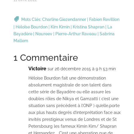
Mots Clés:
Charline Giezendanner
|
Fabien Revillion
|
Héloïse Bourdon
|
Kim Kimin
|
Kristina Shapran
|
La
Bayadère
|
Noureev
|
Pierre-Arthur Raveau
|
Sabrina
Mallem
1 Commentaire
Victoire
sur 26 décembre 2015 à 9 h 53 min
Héloise Bourdon fait une démonstration
absolument magistrale de son talent dans
cette série de Bayadère ou elle assure les
doubles rôles de Nikya et Gamzatti ( c’est une
situation sans précédent à l’ONP ) qu’elle,porte
aux plus hauts degrés d’interprétation face aux
invités prestigieux venus de Londres et de St
Petersbourg les fameux Kimin Kim/ Shapran
et Hernandez. . C’est une aberration que de