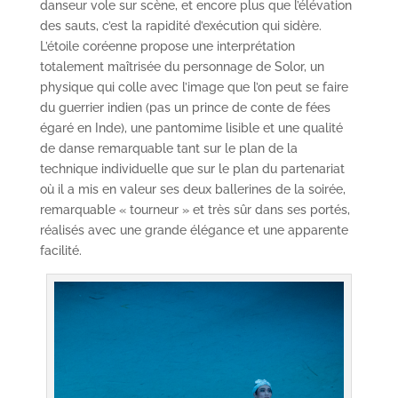
danseur vole sur scène, et encore plus que l’élévation
des sauts, c’est la rapidité d’exécution qui sidère.
L’étoile coréenne propose une interprétation
totalement maîtrisée du personnage de Solor, un
physique qui colle avec l’image que l’on peut se faire
du guerrier indien (pas un prince de conte de fées
égaré en Inde), une pantomime lisible et une qualité
de danse remarquable tant sur le plan de la
technique individuelle que sur le plan du partenariat
où il a mis en valeur ses deux ballerines de la soirée,
remarquable « tourneur » et très sûr dans ses portés,
réalisés avec une grande élégance et une apparente
facilité.