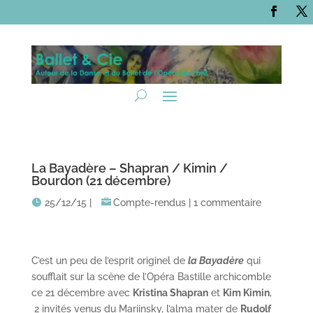
La Bayadère – Shapran / Kimin /
Bourdon (21 décembre)
25/12/15
|
Compte-rendus
|
1 commentaire
C’est un peu de l’esprit originel de
la Bayadère
qui
soufflait sur la scène de l’Opéra Bastille archicomble
ce 21 décembre avec
Kristina Shapran
et
Kim Kimin
,
2 invités venus du Mariinsky, l’alma mater de
Rudolf