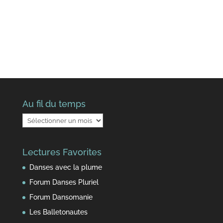
Au fil du temps
Au
fil
du
Lectures Favorites
temps
Danses avec la plume
Forum Danses Pluriel
Forum Dansomanie
Les Balletonautes