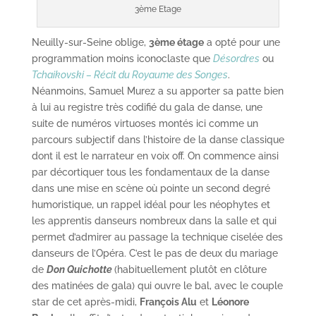
3ème Etage
Neuilly-sur-Seine oblige,
3ème étage
a opté pour une
programmation moins iconoclaste que
Désordres
ou
Tchaikovski – Récit du Royaume des Songes
.
Néanmoins, Samuel Murez a su apporter sa patte bien
à lui au registre très codifié du gala de danse, une
suite de numéros virtuoses montés ici comme un
parcours subjectif dans l’histoire de la danse classique
dont il est le narrateur en voix off. On commence ainsi
par décortiquer tous les fondamentaux de la danse
dans une mise en scène où pointe un second degré
humoristique, un rappel idéal pour les néophytes et
les apprentis danseurs nombreux dans la salle et qui
permet d’admirer au passage la technique ciselée des
danseurs de l’Opéra. C’est le pas de deux du mariage
de
Don Quichotte
(habituellement plutôt en clôture
des matinées de gala) qui ouvre le bal, avec le couple
star de cet après-midi,
François Alu
et
Léonore