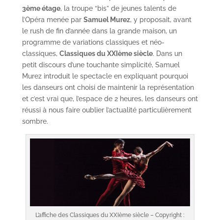
3ème étage
, la troupe “bis” de jeunes talents de
l’Opéra menée par
Samuel Murez
, y proposait, avant
le rush de fin d’année dans la grande maison, un
programme de variations classiques et néo-
classiques,
Classiques du XXIème siècle
. Dans un
petit discours d’une touchante simplicité, Samuel
Murez introduit le spectacle en expliquant pourquoi
les danseurs ont choisi de maintenir la représentation
et c’est vrai que, l’espace de 2 heures, les danseurs ont
réussi à nous faire oublier l’actualité particulièrement
sombre.
L’affiche des Classiques du XXIème siècle – Copyright :