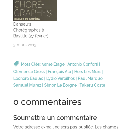
Danseurs
Chorégraphes à
Bastille (27 février)
3 mars 2013
Mots Clés:
3ème Etage
|
Antonio Conforti
|
Clémence Gross
|
François Alu
|
Hors Les Murs
|
Léonore Baulac
|
Lydie Vareilhes
|
Paul Marque
|
Samuel Murez
|
Simon Le Borgne
|
Takeru Coste
0 commentaires
Soumettre un commentaire
Votre adresse e-mail ne sera pas publiée.
Les champs