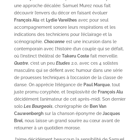
une approche décalée: Samuel Murez nous fait
découvrir l’envers du décor en faisant évoluer
François Alu
et
Lydie Vareilhes
avec pour seul
accompagnement sonore leurs respirations et les
indications des techniciens pour l’éclairage et la
scénographie.
Chaconne
est une incursion dans le
contemporain avec l’histoire d’un couple qui se défait,
où l’instinct théâtral de
Takeru Coste
fait merveille.
Quatre
, c’est un peu
Etudes
2.0, avec ces 4 solistes
masculins qui se défient avec humour dans une série
de prouesses techniques à l’occasion de la classe de
danse. On apprécie l’élégance de
Paul Marque
, tout
juste promu coryphée, et l’explosivité de
François Alu
décidément l’animateur de cet après-midi. Son dernier
solo
Les Bourgeois
, chorégraphie de
Ben Van
Cauwenbergh
sur la chanson éponyme de
Jacques
Brel
, nous laisse un grand sourire au cœur avant de
retourner à un quotidien morose.
J’aime décidément beaucoup la sensibilité de Samuel