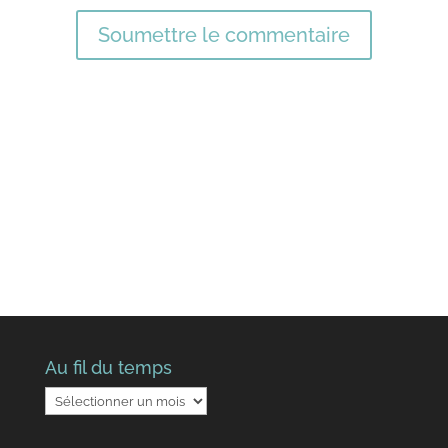
Soumettre le commentaire
Au fil du temps
Au
fil
du