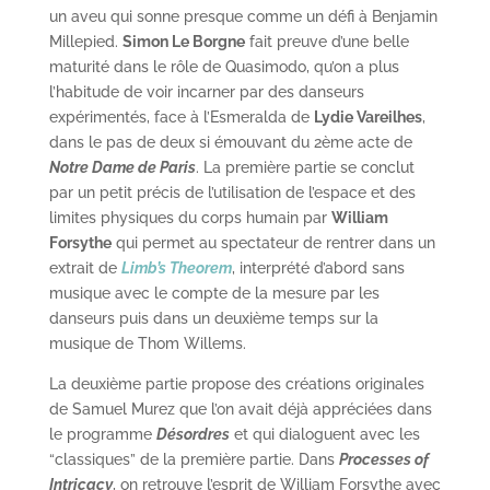
un aveu qui sonne presque comme un défi à Benjamin
Millepied.
Simon Le Borgne
fait preuve d’une belle
maturité dans le rôle de Quasimodo, qu’on a plus
l’habitude de voir incarner par des danseurs
expérimentés, face à l’Esmeralda de
Lydie Vareilhes
,
dans le pas de deux si émouvant du 2ème acte de
Notre Dame de Paris
. La première partie se conclut
par un petit précis de l’utilisation de l’espace et des
limites physiques du corps humain par
William
Forsythe
qui permet au spectateur de rentrer dans un
extrait de
Limb’s Theorem
, interprété d’abord sans
musique avec le compte de la mesure par les
danseurs puis dans un deuxième temps sur la
musique de Thom Willems.
La deuxième partie propose des créations originales
de Samuel Murez que l’on avait déjà appréciées dans
le programme
Désordres
et qui dialoguent avec les
“classiques” de la première partie. Dans
Processes of
Intricacy
, on retrouve l’esprit de William Forsythe avec