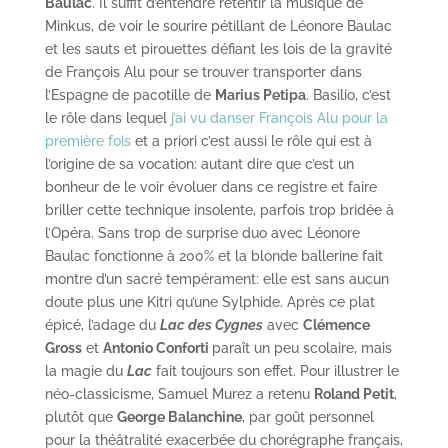
Baulac
. Il suffit d’entendre retentir la musique de
Minkus, de voir le sourire pétillant de Léonore Baulac
et les sauts et pirouettes défiant les lois de la gravité
de François Alu pour se trouver transporter dans
l’Espagne de pacotille de
Marius Petipa
. Basilio, c’est
le rôle dans lequel
j’ai vu danser
François Alu
pour la
première fois
et a priori c’est aussi le rôle qui est à
l’origine de sa vocation: autant dire que c’est un
bonheur de le voir évoluer dans ce registre et faire
briller cette technique insolente, parfois trop bridée à
l’Opéra. Sans trop de surprise duo avec Léonore
Baulac fonctionne à 200% et la blonde ballerine fait
montre d’un sacré tempérament: elle est sans aucun
doute plus une Kitri qu’une Sylphide. Après ce plat
épicé, l’adage du
Lac des Cygnes
avec
Clémence
Gross
et
Antonio Conforti
paraît un peu scolaire, mais
la magie du
Lac
fait toujours son effet. Pour illustrer le
néo-classicisme, Samuel Murez a retenu
Roland Petit
,
plutôt que
George Balanchine
, par goût personnel
pour la théâtralité exacerbée du chorégraphe français,