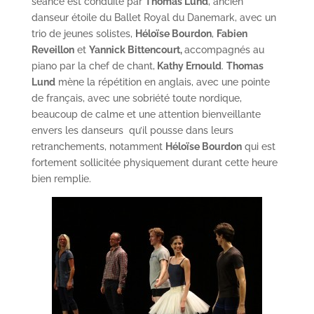
séance est conduite par
Thomas Lund
, ancien
danseur étoile du Ballet Royal du Danemark, avec un
trio de jeunes solistes,
Héloïse Bourdon
,
Fabien
Reveillon
et
Yannick Bittencourt,
accompagnés au
piano par la chef de chant,
Kathy Ernould
.
Thomas
Lund
mène la répétition en anglais, avec une pointe
de français, avec une sobriété toute nordique,
beaucoup de calme et une attention bienveillante
envers les danseurs qu’il pousse dans leurs
retranchements, notamment
Héloïse Bourdon
qui est
fortement sollicitée physiquement durant cette heure
bien remplie.