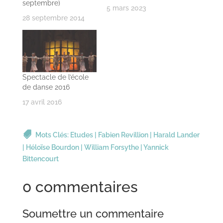
septembre)
5 mars 2023
28 septembre 2014
Spectacle de l’école
de danse 2016
17 avril 2016
Mots Clés:
Etudes
|
Fabien Revillion
|
Harald Lander
|
Héloïse Bourdon
|
William Forsythe
|
Yannick
Bittencourt
0 commentaires
Soumettre un commentaire