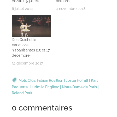
Bezard (5 juillet)
octobre)
6 juillet 2014
4 novembre 2018
Don Quichotte –
Variations
hispanisantes (15 et 17
décembre)
31 décembre 2017
Mots Clés:
Fabien Revillion
|
Josua Hoffalt
|
Karl
Paquette
|
Ludmila Pagliero
|
Notre Dame de Paris
|
Roland Petit
0 commentaires