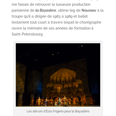
me faisais de retrouver la luxueuse production
parisienne de
la Bayadère
, ultime leg de
Noureev
à la
troupe qu’il a dirigée de 1983 à 1989 et ballet
testament tout court à travers lequel le chorégraphe
ravive la mémoire de ses années de formation à
Saint-Petersbourg.
Les décors d’Ezio Frigerio pour la Bayadère