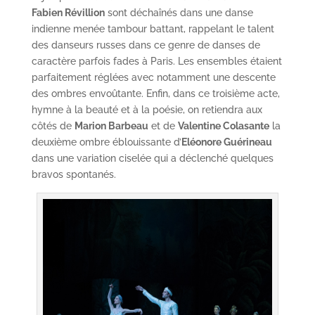
Fabien Révillion
sont déchaînés dans une danse
indienne menée tambour battant, rappelant le talent
des danseurs russes dans ce genre de danses de
caractère parfois fades à Paris. Les ensembles étaient
parfaitement réglées avec notamment une descente
des ombres envoûtante. Enfin, dans ce troisième acte,
hymne à la beauté et à la poésie, on retiendra aux
côtés de
Marion Barbeau
et de
Valentine Colasante
la
deuxième ombre éblouissante d’
Eléonore Guérineau
dans une variation ciselée qui a déclenché quelques
bravos spontanés.