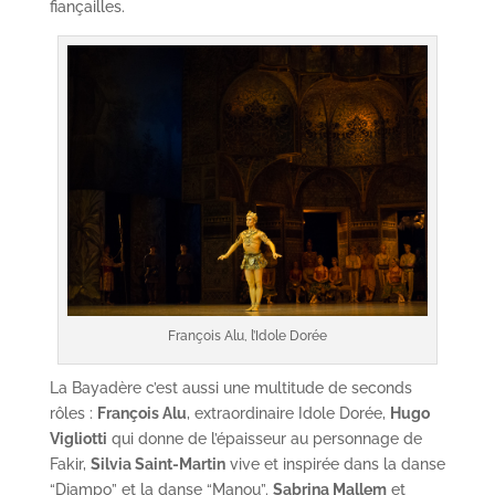
fiançailles.
François Alu, l’Idole Dorée
La Bayadère c’est aussi une multitude de seconds
rôles :
François Alu
, extraordinaire Idole Dorée,
Hugo
Vigliotti
qui donne de l’épaisseur au personnage de
Fakir,
Silvia Saint-Martin
vive et inspirée dans la danse
“Djampo” et la danse “Manou”.
Sabrina Mallem
et