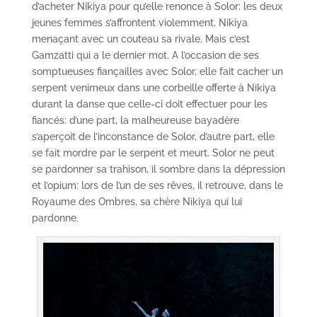
d’acheter Nikiya pour qu’elle renonce à Solor: les deux
jeunes femmes s’affrontent violemment, Nikiya
menaçant avec un couteau sa rivale. Mais c’est
Gamzatti qui a le dernier mot. A l’occasion de ses
somptueuses fiançailles avec Solor, elle fait cacher un
serpent venimeux dans une corbeille offerte à Nikiya
durant la danse que celle-ci doit effectuer pour les
fiancés: d’une part, la malheureuse bayadère
s’aperçoit de l’inconstance de Solor, d’autre part, elle
se fait mordre par le serpent et meurt. Solor ne peut
se pardonner sa trahison, il sombre dans la dépression
et l’opium: lors de l’un de ses rêves, il retrouve, dans le
Royaume des Ombres, sa chère Nikiya qui lui
pardonne.