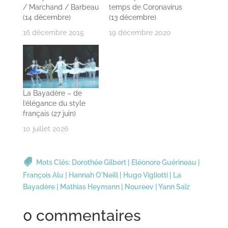
/ Marchand / Barbeau
temps de Coronavirus
(14 décembre)
(13 décembre)
16 décembre 2015
19 décembre 2020
La Bayadère – de
l’élégance du style
français (27 juin)
10 juillet 2026
Mots Clés:
Dorothée Gilbert
|
Eléonore Guérineau
|
François Alu
|
Hannah O'Neill
|
Hugo Vigliotti
|
La
Bayadère
|
Mathias Heymann
|
Noureev
|
Yann Saïz
0 commentaires