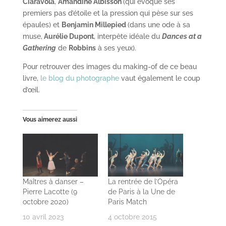
Ciaravola
,
Amandine Albisson
(qui évoque ses
premiers pas d’étoile et la pression qui pèse sur ses
épaules) et
Benjamin Millepied
(dans une ode à sa
muse,
Aurélie Dupont
, interpète idéale du
Dances at a
Gathering
de
Robbins
à ses yeux).
Pour retrouver des images du making-of de ce beau
livre,
le blog du photographe
vaut également le coup
d’œil.
Vous aimerez aussi
Maîtres à danser –
La rentrée de l’Opéra
Pierre Lacotte (9
de Paris à la Une de
octobre 2020)
Paris Match
10 avril 2023
4 octobre 2015