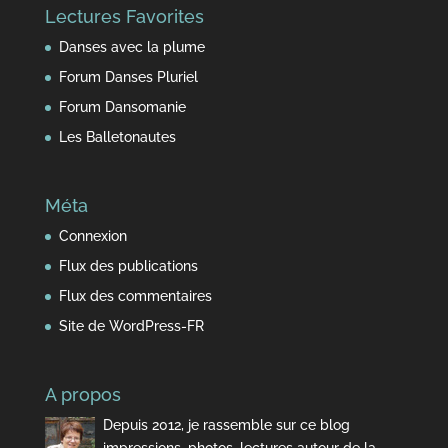
Lectures Favorites
temps
Danses avec la plume
Forum Danses Pluriel
Forum Dansomanie
Les Balletonautes
Méta
Connexion
Flux des publications
Flux des commentaires
Site de WordPress-FR
A propos
Depuis 2012, je rassemble sur ce blog
impressions, photos, lectures autour de la