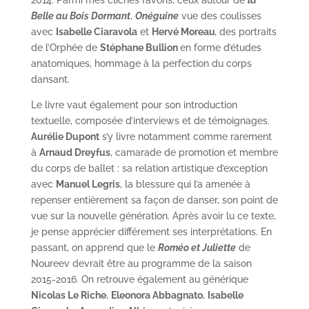
Belle au Bois Dormant
,
Onéguine
vue des coulisses
avec
Isabelle Ciaravola
et
Hervé Moreau
,
des portraits
de l’Orphée de
Stéphane Bullion
en forme d’études
anatomiques, hommage à la perfection du corps
dansant.
Le livre vaut également pour son introduction
textuelle, composée d’interviews et de témoignages.
Aurélie Dupont
s’y livre notamment comme rarement
à
Arnaud Dreyfus
, camarade de promotion et membre
du corps de ballet : sa relation artistique d’exception
avec
Manuel Legris
, la blessure qui l’a amenée à
repenser entièrement sa façon de danser, son point de
vue sur la nouvelle génération. Après avoir lu ce texte,
je pense apprécier différement ses interprétations. En
passant, on apprend que le
Roméo et Juliette
de
Noureev devrait être au programme de la saison
2015-2016. On retrouve également au générique
Nicolas Le Riche
,
Eleonora Abbagnato
,
Isabelle