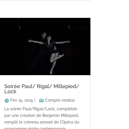
Soirée Paul/ Rigal/ Millepied/
Lock
Fév 15, 2015
|
Compte-rendus
La soirée Paul/Rigal/Lock, complétée
par une création de Benjamin Millepied,
remplit le créneau annuel de l’Opéra du
programme mixte contemporain