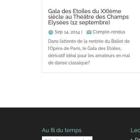
Gala des Etoiles du XXIème
siècle au Théâtre des Champs
Elysées (12 septembre)
Sep 14, 2014
|
Compte-rendus
Dans l’attente de la rentrée du Ballet de
l’Opéra de Paris, le Gala des Etoiles,
dérivatif idéal pour les amateurs en mal
de danse classique?
Au fil du temps
Lec
Au
Da