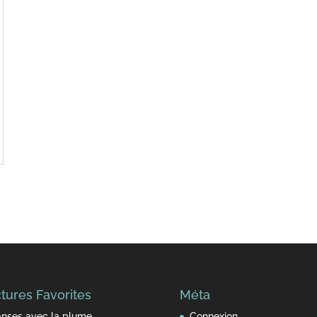
tures Favorites
Méta
nses avec la plume
Connexion