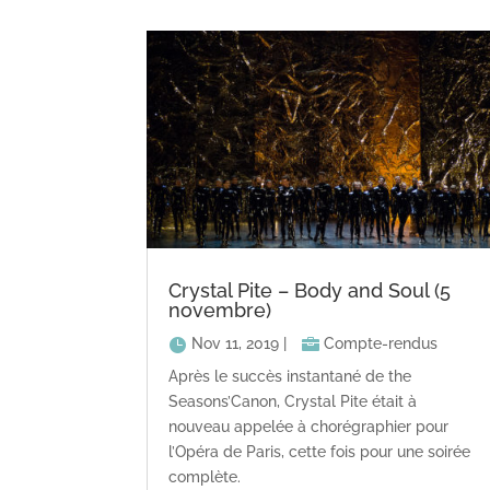
Crystal Pite – Body and Soul (5
novembre)
Nov 11, 2019
|
Compte-rendus
Après le succès instantané de the
Seasons’Canon, Crystal Pite était à
nouveau appelée à chorégraphier pour
l’Opéra de Paris, cette fois pour une soirée
complète.