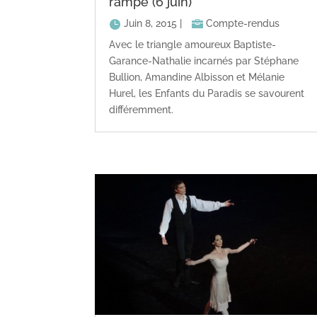
rampe (6 juin)
Juin 8, 2015
|
Compte-rendus
Avec le triangle amoureux Baptiste-
Garance-Nathalie incarnés par Stéphane
Bullion, Amandine Albisson et Mélanie
Hurel, les Enfants du Paradis se savourent
différemment.