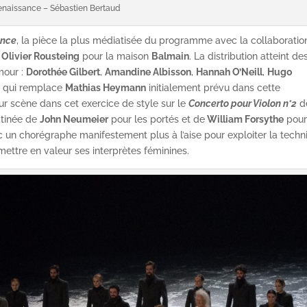
enaissance – Sébastien Bertaud
ance
, la pièce la plus médiatisée du programme avec la collaboratio
,
Olivier Rousteing
pour la maison
Balmain
. La distribution atteint de
mour :
Dorothée Gilbert
,
Amandine Albisson
,
Hannah O’Neill
,
Hugo
, qui remplace
Mathias Heymann
initialement prévu dans cette
sur scène dans cet exercice de style sur le
Concerto pour Violon n°2
d
âtinée de
John Neumeier
pour les portés et de
William Forsythe
pour
avec un chorégraphe manifestement plus à l’aise pour exploiter la tech
ettre en valeur ses interprètes féminines.