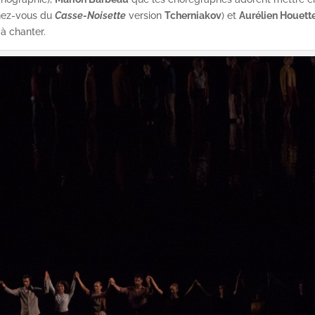
enez-vous du
Casse-Noisette
version
Tcherniakov
) et
Aurélien Houett
 à chanter.