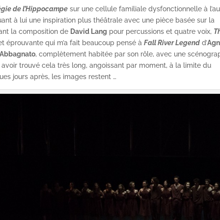
tégie de l’Hippocampe
sur une cellule familiale dysfonctionnelle à l’a
nt à lui une inspiration plus théâtrale avec une pièce basée sur la
sant la composition de
David Lang
pour percussions et quatre voix,
T
 et éprouvante qui m’a fait beaucoup pensé à
Fall River Legend
d’
Agn
 Abbagnato
, complètement habitée par son rôle, avec une scénogra
 avoir trouvé cela très long, angoissant par moment, à la limite du
ues jours après, les images restent …