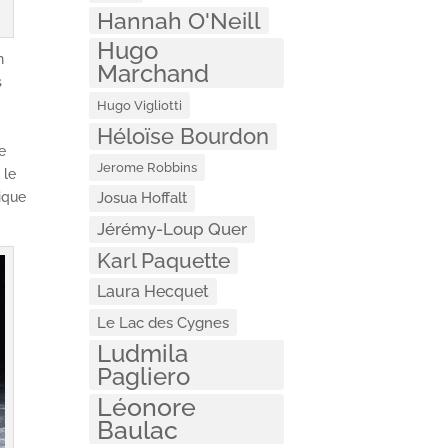
Hannah O'Neill
Hugo
n
Marchand
s
Hugo Vigliotti
Héloïse Bourdon
e
Jerome Robbins
 le
Josua Hoffalt
nique
Jérémy-Loup Quer
Karl Paquette
Laura Hecquet
Le Lac des Cygnes
Ludmila
Pagliero
Léonore
Baulac