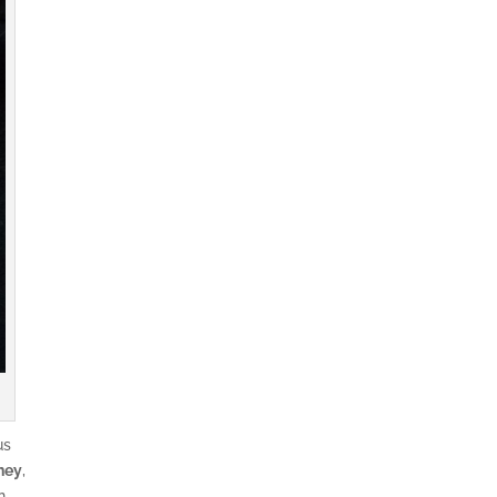
us
ney
,
n