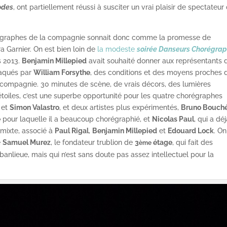
odes
, ont partiellement réussi à susciter un vrai plaisir de spectateur
régraphes de la compagnie sonnait donc comme la promesse de
a Garnier. On est bien loin de
la modeste
soirée Danseurs Chorégra
 2013.
Benjamin Millepied
avait souhaité donner aux représentants 
aqués par
William Forsythe
, des conditions et des moyens proches 
 compagnie. 30 minutes de scène, de vrais décors, des lumières
toiles, c’est une superbe opportunité pour les quatre chorégraphes
et
Simon Valastro
, et deux artistes plus expérimentés,
Bruno Bouch
e
pour laquelle il a beaucoup chorégraphié, et
Nicolas Paul
, qui a dé
mixte, associé à
Paul Rigal
,
Benjamin Millepied
et
Edouard Lock
. On
e
Samuel Murez
, le fondateur trublion de
3
étage
, qui fait des
ème
banlieue, mais qui n’est sans doute pas assez intellectuel pour la