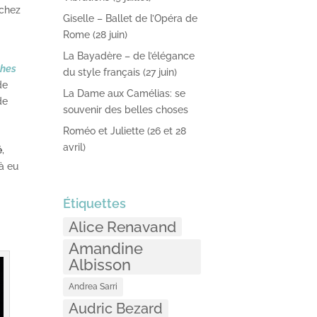
 chez
Giselle – Ballet de l’Opéra de
Rome (28 juin)
La Bayadère – de l’élégance
phes
du style français (27 juin)
de
La Dame aux Camélias: se
de
souvenir des belles choses
Roméo et Juliette (26 et 28
avril)
é
,
jà eu
Étiquettes
Alice Renavand
Amandine
Albisson
Andrea Sarri
Audric Bezard