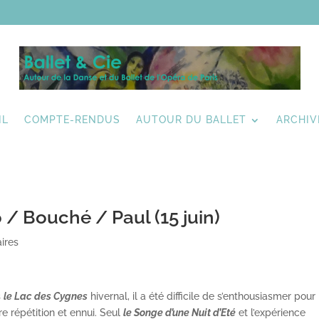
IL
COMPTE-RENDUS
AUTOUR DU BALLET
ARCHIV
 / Bouché / Paul (15 juin)
ires
s
le Lac des Cygnes
hivernal, il a été difficile de s’enthousiasmer pour
re répétition et ennui. Seul
le Songe d’une Nuit d’Eté
et l’expérience