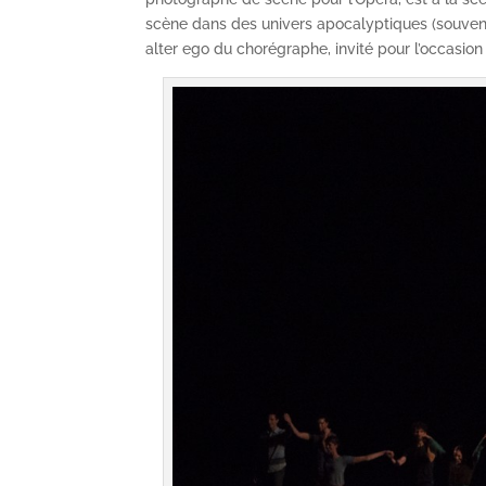
scène dans des univers apocalyptiques (souv
alter ego du chorégraphe, invité pour l’occasion