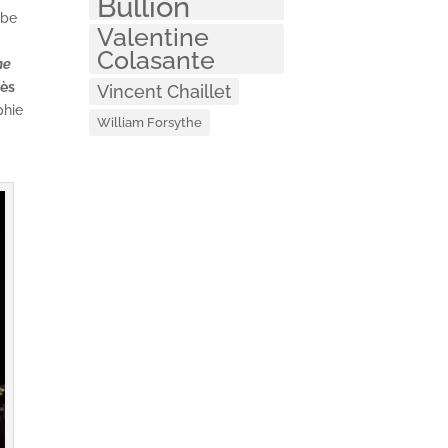
Bullion
ube
Valentine
Colasante
he
ès
Vincent Chaillet
phie
William Forsythe