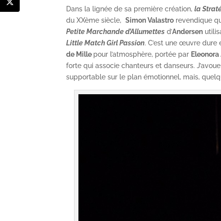
Dans la lignée de sa première création,
la Stra
du XXème siècle,
Simon Valastro
revendique qua
Petite Marchande d’Allumettes
d’
Andersen
utili
Little Match Girl Passion
. C’est une œuvre dure
de Mille
pour l’atmosphère, portée par
Eleonora
forte qui associe chanteurs et danseurs. J’avoue
supportable sur le plan émotionnel, mais, quelq