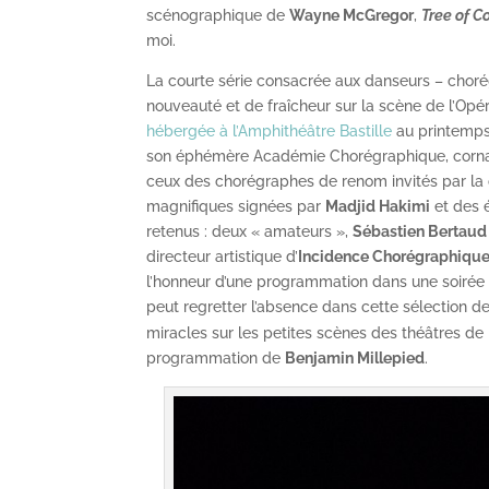
scénographique de
Wayne McGregor
,
Tree of C
moi.
La courte série consacrée aux danseurs – cho
nouveauté et de fraîcheur sur la scène de l’Opér
hébergée à l’Amphithéâtre Bastille
au printemps
son éphémère Académie Chorégraphique, corn
ceux des chorégraphes de renom invités par la
magnifiques signées par
Madjid Hakimi
et des é
retenus : deux « amateurs »,
Sébastien Bertaud
directeur artistique d’
Incidence Chorégraphiqu
l’honneur d’une programmation dans une soirée 
peut regretter l’absence dans cette sélection d
miracles sur les petites scènes des théâtres de 
programmation de
Benjamin Millepied
.