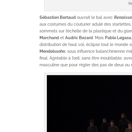
R
Sébastien Bertaud
ouvrait le bal avec
Renaiss
aux costumes du couturier adulé des starlettes
sommets sur l’échelle de la plastique et du gla
Marchand
et
Audric Bezard
. Mais
Pablo Legasa
distribution de haut vol, éclipse tout le monde 
Mendelssohn
, sous influence balanchinienne m
final. Agréable à l’œil, sans être inoubliable, 
masculine que pour régler des pas de deux ou m