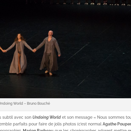
Undoing World – Bruno Bouché
 subtil avec son
Undoing World
et son message « Nous sommes to
mble parfaits pour faire de jolis photos (c’est normal
Agathe Poupe
énographie),
Marion Barbeau
que les chorégraphes adorent mettre e