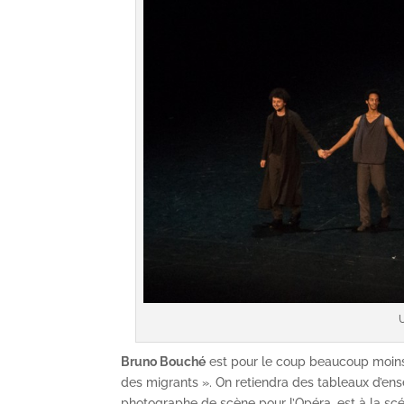
Bruno Bouché
est pour le coup beaucoup moins
des migrants ». On retiendra des tableaux d’ense
photographe de scène pour l’Opéra, est à la sc