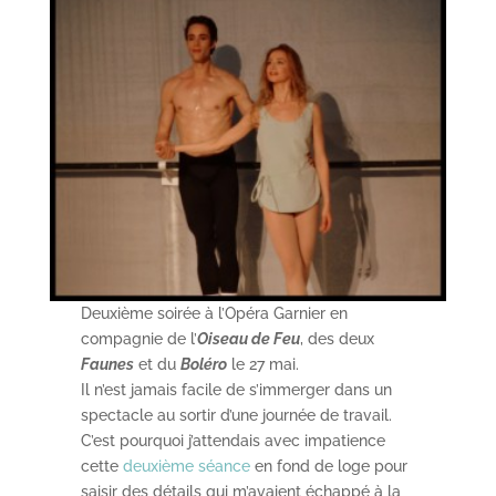
Deuxième soirée à l’Opéra Garnier en
compagnie de l’
Oiseau de Feu
, des deux
Faunes
et du
Boléro
le 27 mai.
Il n’est jamais facile de s’immerger dans un
spectacle au sortir d’une journée de travail.
C’est pourquoi j’attendais avec impatience
cette
deuxième séance
en fond de loge pour
saisir des détails qui m’avaient échappé à la