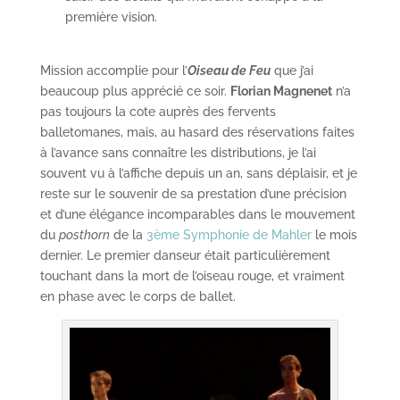
première vision.
Mission accomplie pour l’
Oiseau de Feu
que j’ai
beaucoup plus apprécié ce soir.
Florian Magnenet
n’a
pas toujours la cote auprès des fervents
balletomanes, mais, au hasard des réservations faites
à l’avance sans connaître les distributions, je l’ai
souvent vu à l’affiche depuis un an, sans déplaisir, et je
reste sur le souvenir de sa prestation d’une précision
et d’une élégance incomparables dans le mouvement
du
posthorn
de la
3ème Symphonie de Mahler
le mois
dernier. Le premier danseur était particulièrement
touchant dans la mort de l’oiseau rouge, et vraiment
en phase avec le corps de ballet.