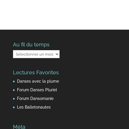
Au fil du temps
Au
fil
du
Lectures Favorites
temps
Danses avec la plume
Forum Danses Pluriel
Forum Dansomanie
Les Balletonautes
Méta