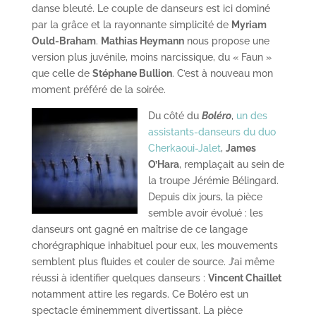
danse bleuté. Le couple de danseurs est ici dominé
par la grâce et la rayonnante simplicité de
Myriam
Ould-Braham
.
Mathias Heymann
nous propose une
version plus juvénile, moins narcissique, du « Faun »
que celle de
Stéphane Bullion
. C’est à nouveau mon
moment préféré de la soirée.
Du côté du
Boléro
,
un des
assistants-danseurs du duo
Cherkaoui-Jalet
,
James
O’Hara
, remplaçait au sein de
la troupe Jérémie Bélingard.
Depuis dix jours, la pièce
semble avoir évolué : les
danseurs ont gagné en maîtrise de ce langage
chorégraphique inhabituel pour eux, les mouvements
semblent plus fluides et couler de source. J’ai même
réussi à identifier quelques danseurs :
Vincent Chaillet
notamment attire les regards. Ce Boléro est un
spectacle éminemment divertissant. La pièce