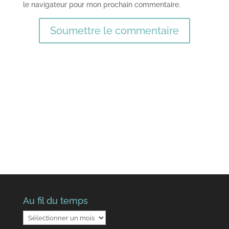
le navigateur pour mon prochain commentaire.
Soumettre le commentaire
Au fil du temps
Au
fil