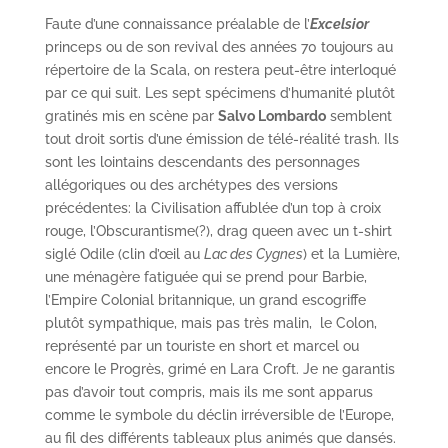
Faute d’une connaissance préalable de l’
Excelsior
princeps ou de son revival des années 70 toujours au
répertoire de la Scala, on restera peut-être interloqué
par ce qui suit. Les sept spécimens d’humanité plutôt
gratinés mis en scène par
Salvo Lombardo
semblent
tout droit sortis d’une émission de télé-réalité trash. Ils
sont les lointains descendants des personnages
allégoriques ou des archétypes des versions
précédentes: la Civilisation affublée d’un top à croix
rouge, l’Obscurantisme(?), drag queen avec un t-shirt
siglé Odile (clin d’œil au
Lac des Cygnes
) et la Lumière,
une ménagère fatiguée qui se prend pour Barbie,
l’Empire Colonial britannique, un grand escogriffe
plutôt sympathique, mais pas très malin, le Colon,
représenté par un touriste en short et marcel ou
encore le Progrès, grimé en Lara Croft. Je ne garantis
pas d’avoir tout compris, mais ils me sont apparus
comme le symbole du déclin irréversible de l’Europe,
au fil des différents tableaux plus animés que dansés.