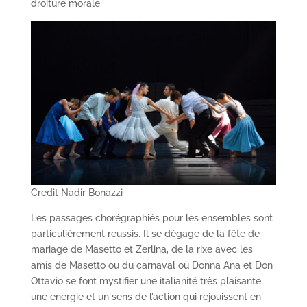
droiture morale.
Credit Nadir Bonazzi
Les passages chorégraphiés pour les ensembles sont
particulièrement réussis. Il se dégage de la fête de
mariage de Masetto et Zerlina, de la rixe avec les
amis de Masetto ou du carnaval où Donna Ana et Don
Ottavio se font mystifier une italianité très plaisante,
une énergie et un sens de l’action qui réjouissent en