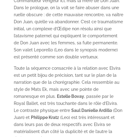
Commandeur vengeur ici, mais la mère de Don Juan.
Dans le prologue, on la voit se faire abuser dans une
ruelle obscure : de cette mauvaise rencontre, va naître
Don Juan, qu’elle va abandonner. C’est ce traumatisme
initial, un complexe d’Œdipe non résolu ainsi que
l’atavisme paternel qui expliquent le comportement
de Don Juan avec les femmes, sa fuite permanente.
Son valet Leporello (Leo dans le synopsis moderne)
est présenté comme son double vertueux.
Toute la séquence consacrée à la relation avec Elvira
est un petit bijou de précision, tant sur le plan de la
narration que de la chorégraphie. Cela ressemble au
style de Mats Ek, mais avec une pointe de
romanesque en plus.
Estelle Bovay
, passée par le
Royal Ballet, est très touchante dans le rôle d’Elvira.
Le contraste physique entre
Saul Danielle Ardillo
(Don
Juan) et
Philippe Kratz
(Leo) est très intéressant et
dans leurs pas de deux respectifs avec Elvira se
matérialisent d’un côté la duplicité et de l’autre la