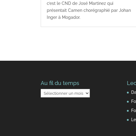
c’est le CND de José Martinez qui
présentait Camen chorégraphié par Johan
Inger à Mogador.
Au fil du temps
Lec
Au
Da
fil
Fo
du
Fo
temps
Le