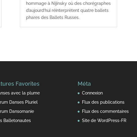
hommage à Nijinsky où des chorégraphes
d’aujourd’hui réinterprètent quatre ballets
phares des Ballets Russes.
tures Favorites
Méta
nses avec la plume
Connexion
rum Danses Pluriel
Flux des publications
rum Dansomanie
Flux des commentaires
s Balletonautes
Site de WordPress-FR