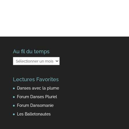
Au fil du temps
Au
fil
du
Lectures Favorites
temps
Danses avec la plume
Forum Danses Pluriel
Forum Dansomanie
Les Balletonautes