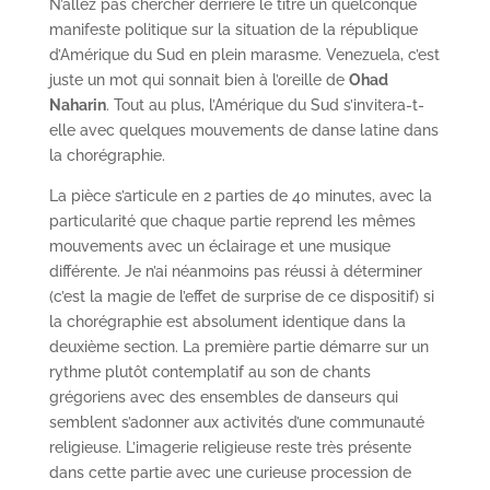
N’allez pas chercher derrière le titre un quelconque
manifeste politique sur la situation de la république
d’Amérique du Sud en plein marasme. Venezuela, c’est
juste un mot qui sonnait bien à l’oreille de
Ohad
Naharin
. Tout au plus, l’Amérique du Sud s’invitera-t-
elle avec quelques mouvements de danse latine dans
la chorégraphie.
La pièce s’articule en 2 parties de 40 minutes, avec la
particularité que chaque partie reprend les mêmes
mouvements avec un éclairage et une musique
différente. Je n’ai néanmoins pas réussi à déterminer
(c’est la magie de l’effet de surprise de ce dispositif) si
la chorégraphie est absolument identique dans la
deuxième section. La première partie démarre sur un
rythme plutôt contemplatif au son de chants
grégoriens avec des ensembles de danseurs qui
semblent s’adonner aux activités d’une communauté
religieuse. L’imagerie religieuse reste très présente
dans cette partie avec une curieuse procession de