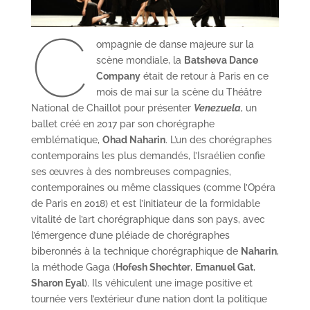
C
ompagnie de danse majeure sur la
scène mondiale, la
Batsheva Dance
Company
était de retour à Paris en ce
mois de mai sur la scène du Théâtre
National de Chaillot pour présenter
Venezuela
, un
ballet créé en 2017 par son chorégraphe
emblématique,
Ohad Naharin
. L’un des chorégraphes
contemporains les plus demandés, l’Israélien confie
ses œuvres à des nombreuses compagnies,
contemporaines ou même classiques (comme l’Opéra
de Paris en 2018) et est l’initiateur de la formidable
vitalité de l’art chorégraphique dans son pays, avec
l’émergence d’une pléiade de chorégraphes
biberonnés à la technique chorégraphique de
Naharin
,
la méthode Gaga (
Hofesh Shechter
,
Emanuel Gat
,
Sharon Eyal
). Ils véhiculent une image positive et
tournée vers l’extérieur d’une nation dont la politique