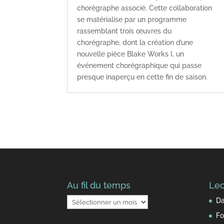
chorégraphe associé. Cette collaboration
se matérialise par un programme
rassemblant trois œuvres du
chorégraphe, dont la création d’une
nouvelle pièce Blake Works I, un
événement chorégraphique qui passe
presque inaperçu en cette fin de saison.
Au fil du temps
Lec
Au
Da
fil
Fo
du