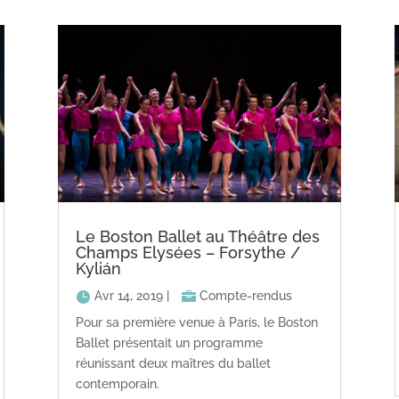
Le Boston Ballet au Théâtre des
Champs Elysées – Forsythe /
Kylián
Avr 14, 2019
|
Compte-rendus
Pour sa première venue à Paris, le Boston
Ballet présentait un programme
réunissant deux maîtres du ballet
contemporain.