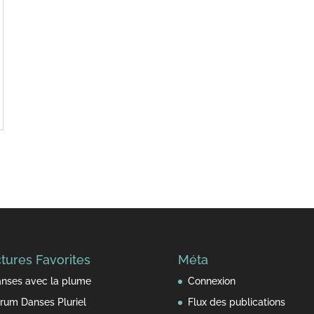
tures Favorites
Méta
nses avec la plume
Connexion
rum Danses Pluriel
Flux des publications