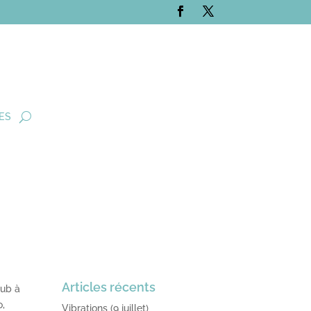
ES
Articles récents
lub à
o,
Vibrations (9 juillet)