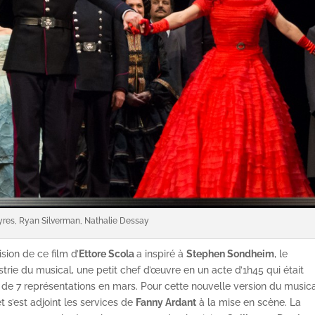
yres, Ryan Silverman, Nathalie Dessay
sion de ce film d’
Ettore Scola
a inspiré à
Stephen Sondheim
, le
trie du musical, une petit chef d’œuvre en un acte d’1h45 qui était
 de 7 représentations en mars. Pour cette nouvelle version du music
 s’est adjoint les services de
Fanny Ardant
à la mise en scène. La