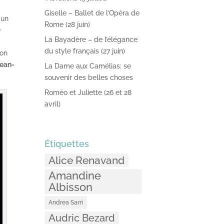
Giselle – Ballet de l’Opéra de
 un
Rome (28 juin)
e
La Bayadère – de l’élégance
du style français (27 juin)
mon
ean-
La Dame aux Camélias: se
souvenir des belles choses
Roméo et Juliette (26 et 28
avril)
Étiquettes
Alice Renavand
Amandine
Albisson
Andrea Sarri
Audric Bezard