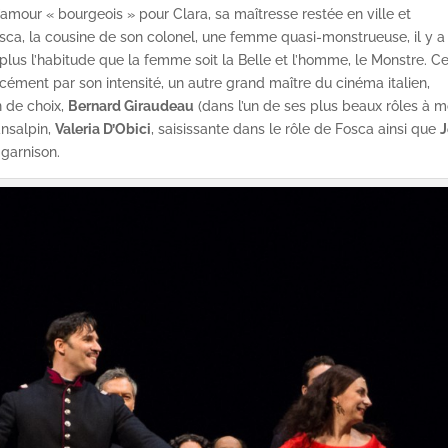
 l’amour « bourgeois » pour Clara, sa maîtresse restée en ville et
Fosca, la cousine de son colonel, une femme quasi-monstrueuse, il y a
us l’habitude que la femme soit la Belle et l’homme, le Monstre. C
ment par son intensité, un autre grand maître du cinéma italien,
n de choix,
Bernard Giraudeau
(dans l’un de ses plus beaux rôles à 
ansalpin,
Valeria D’Obici
, saisissante dans le rôle de Fosca ainsi que
J
garnison.