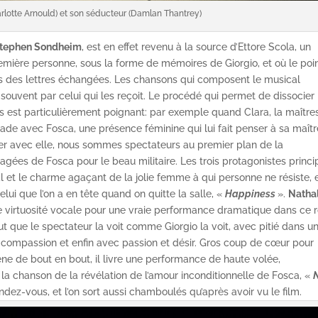
harlotte Arnould) et son séducteur (Damlan Thantrey)
tephen Sondheim
, est en effet revenu à la source d’Ettore Scola, un
première personne, sous la forme de mémoires de Giorgio, et où le poi
rs des lettres échangées. Les chansons qui composent le musical
 souvent par celui qui les reçoit. Le procédé qui permet de dissocier 
 est particulièrement poignant: par exemple quand Clara, la maître
nade avec Fosca, une présence féminine qui lui fait penser à sa maît
ger avec elle, nous sommes spectateurs au premier plan de la
gées de Fosca pour le beau militaire. Les trois protagonistes princ
 et le charme agaçant de la jolie femme à qui personne ne résiste, 
celui que l’on a en tête quand on quitte la salle, «
Happiness
».
Natha
re virtuosité vocale pour une vraie performance dramatique dans ce r
faut que le spectateur la voit comme Giorgio la voit, avec pitié dans u
compassion et enfin avec passion et désir. Gros coup de cœur pour
ène de bout en bout, il livre une performance de haute volée,
a chanson de la révélation de l’amour inconditionnelle de Fosca, «
dez-vous, et l’on sort aussi chamboulés qu’après avoir vu le film.