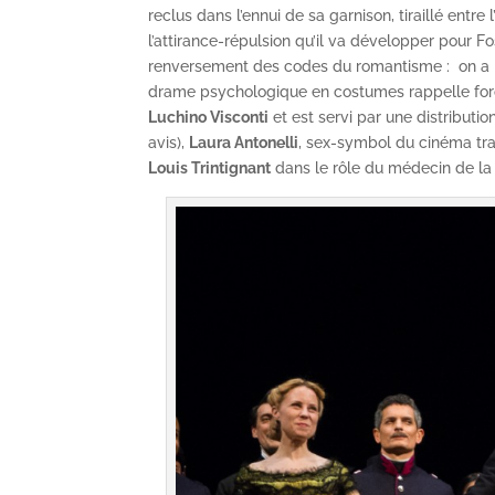
reclus dans l’ennui de sa garnison, tiraillé entre
l’attirance-répulsion qu’il va développer pour 
renversement des codes du romantisme : on a pl
drame psychologique en costumes rappelle forcé
Luchino Visconti
et est servi par une distributio
avis),
Laura Antonelli
, sex-symbol du cinéma tr
Louis Trintignant
dans le rôle du médecin de la 