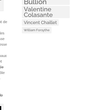
Bullion
Valentine
Colasante
Vincent Chaillet
nt de
William Forsythe
les
sse
resse
ipaux
et
lie
ôle
n
No