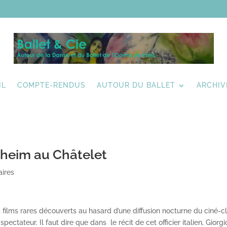
IL
COMPTE-RENDUS
AUTOUR DU BALLET
ARCHIV
heim au Châtelet
ires
s films rares découverts au hasard d’une diffusion nocturne du ciné-c
ectateur. Il faut dire que dans le récit de cet officier italien, Giorgi