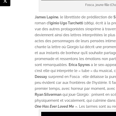
Fosca, jeune fille (C
James Lapine
, le librettiste de prédilection de
S
roman d’
Iginio Ugo Tarchetti
(1869), écrit à la 
vue des autres protagonistes s’exprime à trave
deviennent ainsi des lettres interprétées le plus
actes des personnages de leurs pensées intimes
chante la lettre où Giorgio lui décrit une prome
et aux instants de bonheur qu’il souhaite parta
promenade et ressentons les émotions non parta
sont remarquables.
Erica Spyres
a le sex-appeal
c’est elle qui interprète le « tube » du musical, 
Dessay
surprend en Fosca : elle délaisse la pu
peu évident car aux frontières de l’hystérie. Il 
premier temps, avec horreur par moment, avec 
Ryan Silverman
qui joue Giorgio : présent en sc
physiquement et vocalement, qui culmine dans l
One Has Ever Loved Me
». Les larmes sont au ren