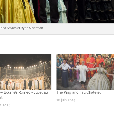
Erica Spyres et Ryan Silverman
w Bourne’s Romeo + Juliet au
The King and I au Châtelet
et
18 juin 2014
s 2024