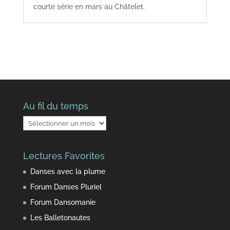
courte série en mars au Châtelet.
Au fil du temps
Au
fil
du
Lectures Favorites
temps
Danses avec la plume
Forum Danses Pluriel
Forum Dansomanie
Les Balletonautes