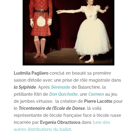
Ludmila Pagliero
conclut en beauté sa première
saison d’étoile avec une prise de rôle magistrale dans
la Sylphide
. Après
Sérénade
de Balanchine, la
pétillante Kitri de
Don Quichotte
, une
Carmen
au jeu
de jambes virtuose, la création de
Pierre Lacotte
pour
le
Tricentenaire de l’Ecole de Danse
, là voilà
représentante de l’école française face à l’école russe
incarnée par
Evgenia Obraztsova
dans
l’une des
autres distributions du ballet
.