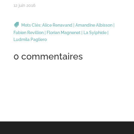
12 juin 2016
Mots Clés:
Alice Renavand
|
Amandine Albisson
|
Fabien Revillion
|
Florian Magnenet
|
La Sylphide
|
Ludmila Pagliero
0 commentaires