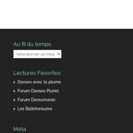
Au fil du temps
Au
fil
du
Lectures Favorites
temps
Danses avec la plume
Forum Danses Pluriel
Forum Dansomanie
Les Balletonautes
Méta