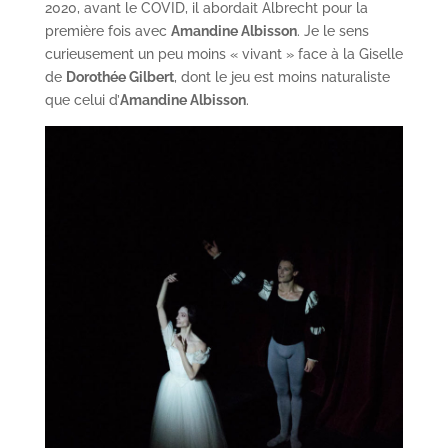
2020, avant le COVID, il abordait Albrecht pour la
première fois avec
Amandine Albisson
. Je le sens
curieusement un peu moins « vivant » face à la Giselle
de
Dorothée Gilbert
, dont le jeu est moins naturaliste
que celui d’
Amandine Albisson
.