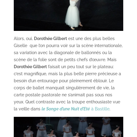
Alors, oui,
Dorothée Gilbert
est une des plus belles
Giselle que l’on pourra voir sur la scène internationale,
sa variation avec la diagonale de ballonnés ou la
scène de la folie sont de petits chefs d’œuvre. Mais
Dorothée Gilbert
faisait un peu tout sur le plateau:
c’est magnifique, mais la plus belle pierre précieuse a
besoin d’un entourage pour pleinement éblouir. Le
corps de ballet manquait singulièrement de vie, la
carte postale pastorale ne s’animait pas sous nos
yeux. Quel contraste avec la troupe enthousiaste vue
la veille dans
le Songe d’une Nuit d’Eté
à Bastille
.