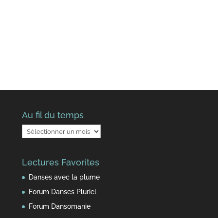
Au fil du temps
Au
fil
du
Lectures Favorites
temps
Danses avec la plume
Forum Danses Pluriel
Forum Dansomanie