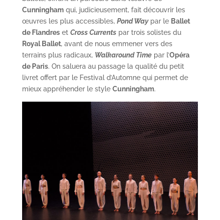
Cunningham
qui, judicieusement, fait découvrir les
œuvres les plus accessibles,
Pond Way
par le
Ballet
de Flandres
et
Cross Currents
par trois solistes du
Royal Ballet
, avant de nous emmener vers des
terrains plus radicaux,
Walkaround Time
par l’
Opéra
de Paris
. On saluera au passage la qualité du petit
livret offert par le Festival d’Automne qui permet de
mieux appréhender le style
Cunningham
.