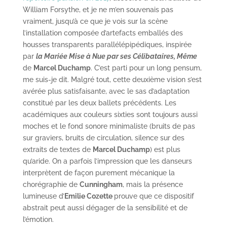
William Forsythe, et je ne m’en souvenais pas
vraiment, jusqu’à ce que je vois sur la scène
l’installation composée d’artefacts emballés des
housses transparents parallélépipédiques, inspirée
par
la Mariée Mise à Nue par ses Célibataires, Même
de
Marcel Duchamp
. C’est parti pour un long pensum,
me suis-je dit. Malgré tout, cette deuxième vision s’est
avérée plus satisfaisante, avec le sas d’adaptation
constitué par les deux ballets précédents. Les
académiques aux couleurs sixties sont toujours aussi
moches et le fond sonore minimaliste (bruits de pas
sur graviers, bruits de circulation, silence sur des
extraits de textes de
Marcel Duchamp
) est plus
qu’aride. On a parfois l’impression que les danseurs
interprètent de façon purement mécanique la
chorégraphie de
Cunningham
, mais la présence
lumineuse d’
Emilie Cozette
prouve que ce dispositif
abstrait peut aussi dégager de la sensibilité et de
l’émotion.