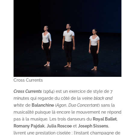
Cross Currents
Cross Currents
(1964) est un exercice de style de 7
minutes qui regarde du côté de la veine
black and
white
de
Balanchine
(
Agon
,
Duo Concertant
) sans la
musicalité puisque là encore le mouvement ne répond
pas à la musique. Les trois danseurs du
Royal Ballet
,
Romany Pajdak
,
Julia Roscoe
et
Joseph Sissens
,
livrent une prestation ciselée : l’instant champagne de