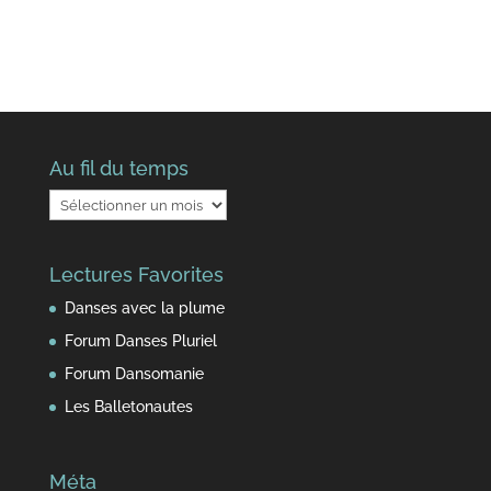
Au fil du temps
Au
fil
du
Lectures Favorites
temps
Danses avec la plume
Forum Danses Pluriel
Forum Dansomanie
Les Balletonautes
Méta