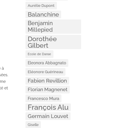
Aurélie Dupont
Balanchine
Benjamin
Millepied
Dorothée
Gilbert
Ecole de Danse
Eleonora Abbagnato
e à
Eléonore Guérineau
sées.
Fabien Revillion
rame
té et
Florian Magnenet
Francesco Mura
François Alu
Germain Louvet
Giselle