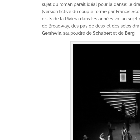
sujet du roman paraît idéal pour la danse: le 
(version fictive du couple formé par Francis Sco
oisifs de la Riviera dans les années 20, un suj
de Broadway, des pas de deux et des solos dr
Gershwin,
saupoudré de
Schubert
et de
Berg
.