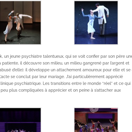
k, un jeune psychiatre talentueux, qui se voit confier par son père un
a patiente, il découvre son milieu, un milieu gangrené par l’argent et
a abusé d’elle): il développe un attachement amoureux pour elle et se 
L’acte se conclut par leur mariage. J’ai particulièrement apprécié
clinique psychiatrique. Les transitions entre le monde “réel” et ce qui
 peu plus compliquées à apprécier et on peine à s’attacher aux