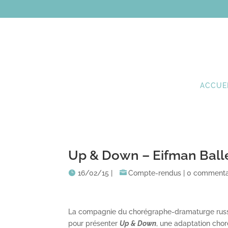
ACCUE
Up & Down – Eifman Ball
16/02/15
|
Compte-rendus
|
0 commenta
La compagnie du chorégraphe-dramaturge ru
pour présenter
Up & Down
, une adaptation ch