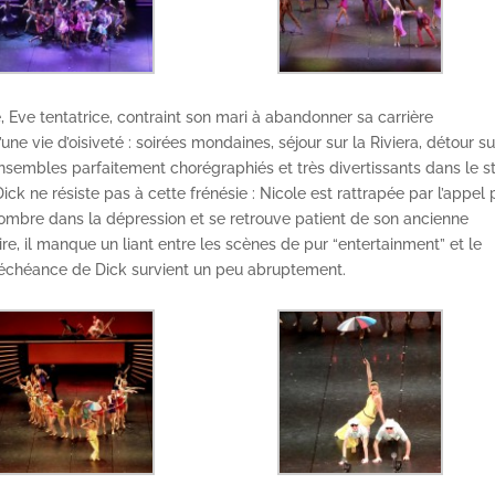
e, Eve tentatrice, contraint son mari à abandonner sa carrière
’une vie d’oisiveté : soirées mondaines, séjour sur la Riviera, détour s
nsembles parfaitement chorégraphiés et très divertissants dans le s
ck ne résiste pas à cette frénésie : Nicole est rattrapée par l’appel 
sombre dans la dépression et se retrouve patient de son ancienne
oire, il manque un liant entre les scènes de pur “entertainment” et le
déchéance de Dick survient un peu abruptement.