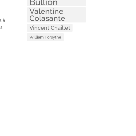
Bullion
Valentine
Colasante
s à
Vincent Chaillet
us
William Forsythe