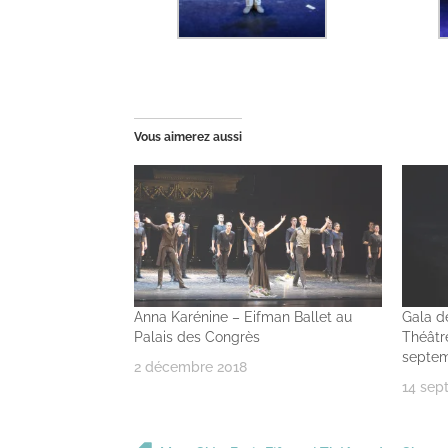
Vous aimerez aussi
Anna Karénine – Eifman Ballet au
Gala d
Palais des Congrès
Théâtr
septem
2 décembre 2018
14 sep