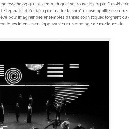
drame psychologique au centre duquel se trouve le couple Dick-Nicol
tt Fitzgerald et Zelda) a pour cadre la société cosmopolite de riches
et rêvé pour imaginer des ensembles dansés sophistiqués lorgnant du 
amatiques intenses en s’appuyant sur un montage de musiques de