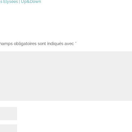
s Elysées
|
Up&Down
hamps obligatoires sont indiqués avec
*