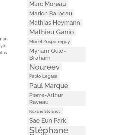
Marc Moreau
Marion Barbeau
Mathias Heymann
Mathieu Ganio
ur un
Muriel Zusperreguy
tyle
Myriam Ould-
plus
Braham
Noureev
Pablo Legasa
Paul Marque
Pierre-Arthur
Raveau
Roxane Stojanov
Sae Eun Park
Stéphane