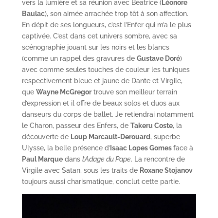
vers la lumière et sa réunion avec Béatrice (
Léonore
Baulac
), son aimée arrachée trop tôt à son affection.
En dépit de ses longueurs, c’est l’Enfer qui m’a le plus
captivée. C’est dans cet univers sombre, avec sa
scénographie jouant sur les noirs et les blancs
(comme un rappel des gravures de
Gustave Doré
)
avec comme seules touches de couleur les tuniques
respectivement bleue et jaune de Dante et Virgile,
que
Wayne McGregor
trouve son meilleur terrain
d’expression et il offre de beaux solos et duos aux
danseurs du corps de ballet. Je retiendrai notamment
le Charon, passeur des Enfers, de
Takeru Coste
, la
découverte de
Loup Marcault-Derouard
, superbe
Ulysse, la belle présence d’
Isaac Lopes Gomes
face à
Paul Marque
dans
l’Adage du Pape
. La rencontre de
Virgile avec Satan, sous les traits de
Roxane Stojanov
toujours aussi charismatique, conclut cette partie.