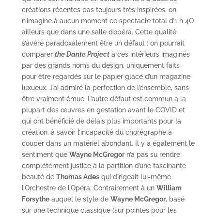
créations récentes pas toujours très inspirées, on
n’imagine à aucun moment ce spectacle total d’1 h 4O
ailleurs que dans une salle d’opéra. Cette qualité
s’avère paradoxalement être un défaut : on pourrait
comparer
the Dante Project
à ces intérieurs imaginés
par des grands noms du design, uniquement faits
pour être regardés sur le papier glacé d’un magazine
luxueux. J’ai admiré la perfection de l’ensemble, sans
être vraiment émue. L’autre défaut est commun à la
plupart des œuvres en gestation avant le COVID et
qui ont bénéficié de délais plus importants pour la
création, à savoir l’incapacité du chorégraphe à
couper dans un matériel abondant. Il y a également le
sentiment que
Wayne McGregor
n’a pas su rendre
complètement justice à la partition d’une fascinante
beauté de
Thomas Ades
qui dirigeait lui-même
l’Orchestre de l’Opéra. Contrairement à un
William
Forsythe
auquel le style de
Wayne McGregor
, basé
sur une technique classique (sur pointes pour les