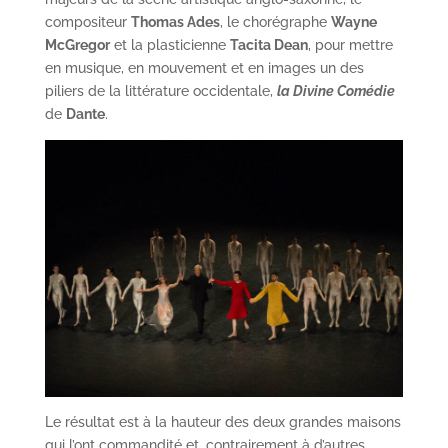
compositeur
Thomas Ades
, le chorégraphe
Wayne
McGregor
et la plasticienne
Tacita Dean
, pour mettre
en musique, en mouvement et en images un des
piliers de la littérature occidentale,
la Divine Comédie
de
Dante
.
Le résultat est à la hauteur des deux grandes maisons
qui l’ont commandité et, contrairement à d’autres