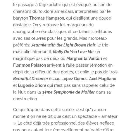
le passage à l’âge adulte qui est évoqué, au son de
chansons du folklore américain, interprétées par le
baryton
Thomas Hampson
, qui distillent une douce
nostalgie. On y retrouve les marqueurs du
chorégraphe néo-classique, et certaines similitudes
avec ses œuvres pour les grands. Mes morceaux
préférés:
Jeannie with the Light Brown Hair
, le trio
masculin introductif,
Molly Do You Love Me
,
un
magnifique pas de deux où
Margherita Venturi
et
Florimon Poisson
arrivent à faire passer l’émotion en
dépit de la difficulté des portés, et enfin le pas de trois
Beautiful Dreamer
(
Isaac Lopez Gomes, Axel Magliano
et
Eugénie Drion
) qui n’est pas sans rappeler celui de
la Nuit dans la
3ème
Symphonie de Mahler
dans sa
construction.
Ce qui frappe dans cette soirée, c’est qu’à aucun
moment on ne se dit que c’est un spectacle « amateur
». Le côté déjà très professionnel des élèves n’efface
pas pour autant leur émerveillement palpable d’être