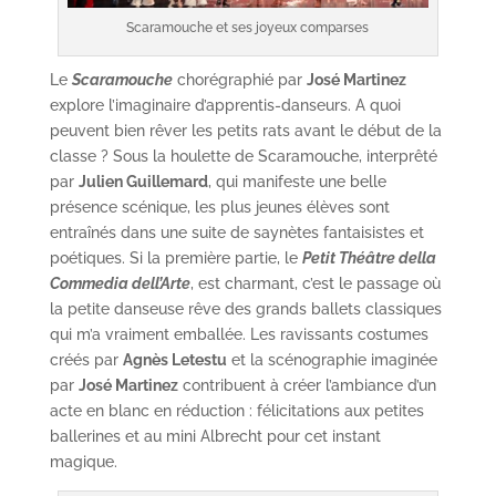
Scaramouche et ses joyeux comparses
Le
Scaramouche
chorégraphié par
José Martinez
explore l’imaginaire d’apprentis-danseurs. A quoi
peuvent bien rêver les petits rats avant le début de la
classe ? Sous la houlette de Scaramouche, interprêté
par
Julien Guillemard
, qui manifeste une belle
présence scénique, les plus jeunes élèves sont
entraînés dans une suite de saynètes fantaisistes et
poétiques. Si la première partie, le
Petit Théâtre della
Commedia dell’Arte
, est charmant, c’est le passage où
la petite danseuse rêve des grands ballets classiques
qui m’a vraiment emballée. Les ravissants costumes
créés par
Agnès Letestu
et la scénographie imaginée
par
José Martinez
contribuent à créer l’ambiance d’un
acte en blanc en réduction : félicitations aux petites
ballerines et au mini Albrecht pour cet instant
magique.