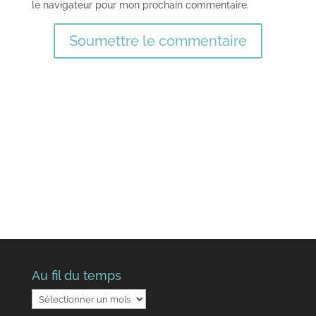
le navigateur pour mon prochain commentaire.
Soumettre le commentaire
Au fil du temps
Au
fil